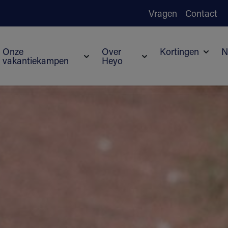
Vragen
Contact
Onze
Over
Kortingen
N
vakantiekampen
Heyo
Subme
Submenu voor Onze vakantiekampen
Submenu voor Over H