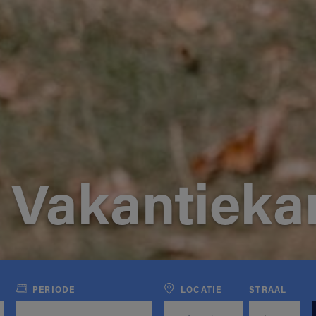
 Vakantiek
PERIODE
LOCATIE
STRAAL