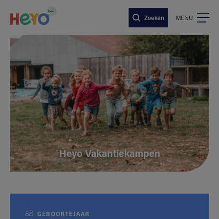
Naar hoofdinhoud springen
Zoeken
MENU
Heyo Vakantiekampen
GEBOORTEJAAR