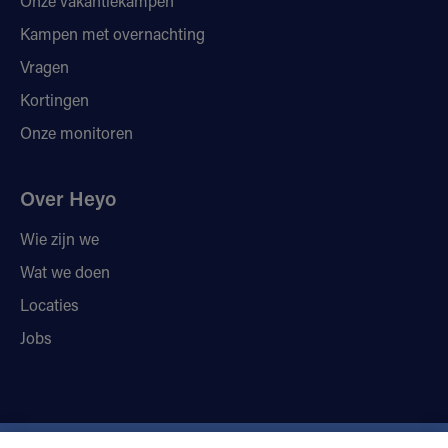
Onze vakantiekampen
Kampen met overnachting
Vragen
Kortingen
Onze monitoren
Over Heyo
Wie zijn we
Wat we doen
Locaties
Jobs