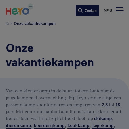
Naar hoofdinhoud springen
Zoeken
MENU
Onze vakantiekampen
Onze
vakantiekampen
Van een kleuterkamp in de buurt tot een buitenlands
jeugdkamp met overnachting. Bij Heyo vind je altijd een
passend kamp voor kinderen en jongeren van
2,5
tot
18
jaar. Met een ruim aanbod aan thema's kan je kind en/of
tiener doen wat hij of zij het liefst doet: op
skikamp
,
dierenkamp
,
boerderijkamp
,
kookkamp
,
Legokamp
,