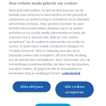
Deze website maakt gebruik van cookies
Schrijf je in op onze nieuwsbrief
Heyo gebruikt cookies, scripts en web beacons om de
website naar behoren te laten werken en het gebruik te
analyseren, je surfervaring te verbeteren en je relevante
advertenties te tonen. Onze partners kunnen via onze
website advertentiecookies plaatsen om je op andere
websites en via sociale media advertenties te tonen die
relevant voor je kunnen zijn. Klik op “Alle cookies
Volg ons op
accepteren” om de cookies te aanvaarden en verder te
surfen. Je kunt ook je cookie-voorkeuren wijzigen via
“Cookies beheren”. Hou er rekening mee dat, als je
bepaalde cookies niet accepteert, dit een vlotte werking
Volg onze Facebook pagina
Volg onze Instagram pagina
Volg onze LinkedIn pagina
Volg onze TikTok pagina
van de website kan verhinderen. Meer informatie over de
verwerkingsverantwoordelijke, het doel van het plaatsen
Partner van
Helan
van deze cookies, de gegevens die ze verzamelen en
levensduur kun je raadplegen in het
cookiebeleid
© 2026 Heyo Vakantiekampen
Privacy Policy
Toegankelijkheidsverklaring ↗
Cookie policy
Alles afwijzen
Alle cookies
Algemene voorwaarden
Integriteitsbeleid
accepteren
Schoolvakanties 2026
Illustraties van Freepik
Cookies beheren