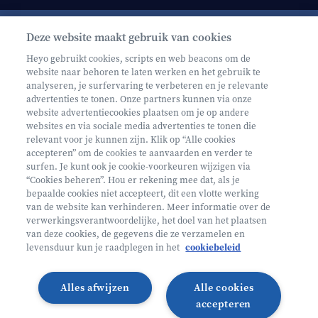
Deze website maakt gebruik van cookies
Schrijf je in op onze nieuwsbrief
Heyo gebruikt cookies, scripts en web beacons om de
website naar behoren te laten werken en het gebruik te
analyseren, je surfervaring te verbeteren en je relevante
advertenties te tonen. Onze partners kunnen via onze
website advertentiecookies plaatsen om je op andere
websites en via sociale media advertenties te tonen die
relevant voor je kunnen zijn. Klik op “Alle cookies
Volg ons op
accepteren” om de cookies te aanvaarden en verder te
surfen. Je kunt ook je cookie-voorkeuren wijzigen via
“Cookies beheren”. Hou er rekening mee dat, als je
bepaalde cookies niet accepteert, dit een vlotte werking
Volg onze Facebook pagina
Volg onze Instagram pagina
Volg onze LinkedIn pagina
Volg onze TikTok pagina
van de website kan verhinderen. Meer informatie over de
verwerkingsverantwoordelijke, het doel van het plaatsen
Partner van
Helan
van deze cookies, de gegevens die ze verzamelen en
levensduur kun je raadplegen in het
cookiebeleid
© 2026 Heyo Vakantiekampen
Privacy Policy
Toegankelijkheidsverklaring ↗
Cookie policy
Alles afwijzen
Alle cookies
Algemene voorwaarden
Integriteitsbeleid
accepteren
Schoolvakanties 2026
Illustraties van Freepik