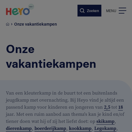
Naar hoofdinhoud springen
Zoeken
MENU
Onze vakantiekampen
Onze
vakantiekampen
Van een kleuterkamp in de buurt tot een buitenlands
jeugdkamp met overnachting. Bij Heyo vind je altijd een
passend kamp voor kinderen en jongeren van
2,5
tot
18
jaar. Met een ruim aanbod aan thema's kan je kind en/of
tiener doen wat hij of zij het liefst doet: op
skikamp
,
dierenkamp
,
boerderijkamp
,
kookkamp
,
Legokamp
,