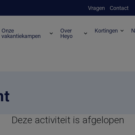
Vragen
Contact
Onze
Over
Kortingen
N
vakantiekampen
Heyo
Subme
Submenu voor Onze vakantiekampen
Submenu voor Over H
nt