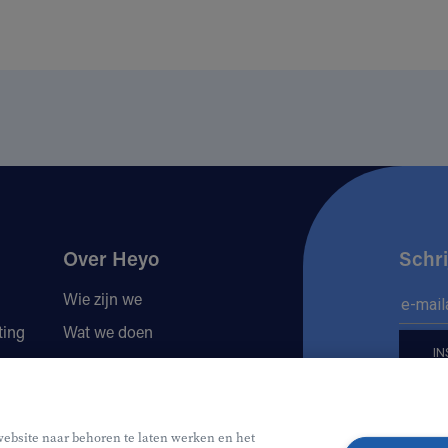
Over Heyo
Schri
Wie zijn we
ting
Wat we doen
Locaties
Volg 
Jobs
website naar behoren te laten werken en het