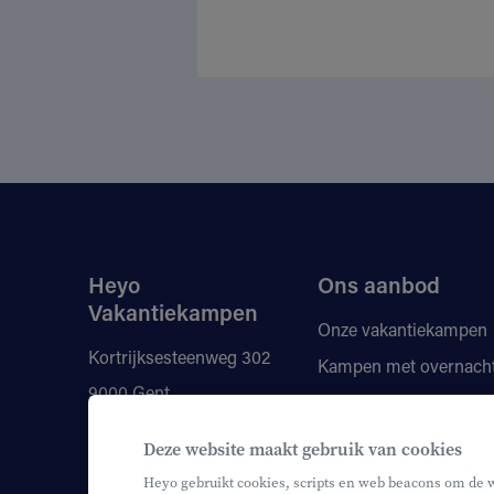
Heyo
Ons aanbod
Vakantiekampen
Onze vakantiekampen
Kortrijksesteenweg 302
Kampen met overnach
9000 Gent
Vragen
Kortingen
+32 9 210 80 00
Deze website maakt gebruik van cookies
Onze monitoren
info@heyo.be
Heyo gebruikt cookies, scripts en web beacons om de 