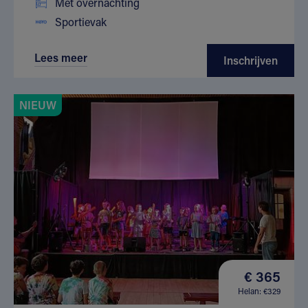
Met overnachting
Sportievak
Lees meer
Inschrijven
NIEUW
€ 365
Helan: €329