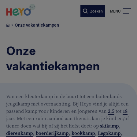
Naar hoofdinhoud springen
Zoeken
MENU
Onze vakantiekampen
Onze
vakantiekampen
Van een kleuterkamp in de buurt tot een buitenlands
jeugdkamp met overnachting. Bij Heyo vind je altijd een
passend kamp voor kinderen en jongeren van
2,5
tot
18
jaar. Met een ruim aanbod aan thema's kan je kind en/of
tiener doen wat hij of zij het liefst doet: op
skikamp
,
dierenkamp
,
boerderijkamp
,
kookkamp
,
Legokamp
,