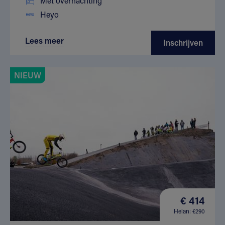
Met overnachting
Heyo
Lees meer
Inschrijven
NIEUW
€ 414
Helan: €290