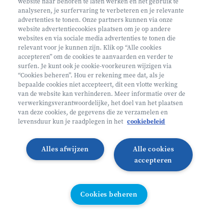
website naar behoren te laten werken en het gebruik te
€ 160
analyseren, je surfervaring te verbeteren en je relevante
advertenties te tonen. Onze partners kunnen via onze
Helan: €128
website advertentiecookies plaatsen om je op andere
websites en via sociale media advertenties te tonen die
Mini ontdekkers
relevant voor je kunnen zijn. Klik op “Alle cookies
accepteren” om de cookies te aanvaarden en verder te
surfen. Je kunt ook je cookie-voorkeuren wijzigen via
Beernem België
“Cookies beheren”. Hou er rekening mee dat, als je
bepaalde cookies niet accepteert, dit een vlotte werking
2 - 5 jaar
van de website kan verhinderen. Meer informatie over de
10/08 - 14/08
verwerkingsverantwoordelijke, het doel van het plaatsen
van deze cookies, de gegevens die ze verzamelen en
Zonder overnachting
levensduur kun je raadplegen in het
cookiebeleid
Heyo
Alles afwijzen
Alle cookies
Lees meer
Inschrijven
accepteren
VANAF 2,5 JAAR
Cookies beheren