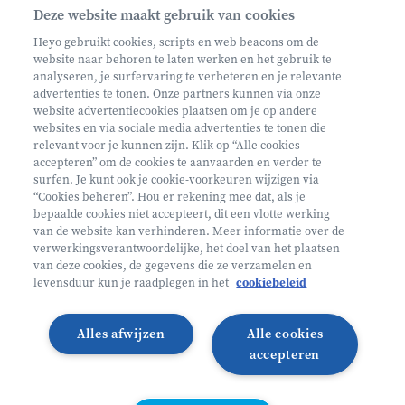
Deze website maakt gebruik van cookies
Schrijf je in op onze nieuwsbrief
Heyo gebruikt cookies, scripts en web beacons om de
website naar behoren te laten werken en het gebruik te
analyseren, je surfervaring te verbeteren en je relevante
advertenties te tonen. Onze partners kunnen via onze
website advertentiecookies plaatsen om je op andere
websites en via sociale media advertenties te tonen die
relevant voor je kunnen zijn. Klik op “Alle cookies
Volg ons op
accepteren” om de cookies te aanvaarden en verder te
surfen. Je kunt ook je cookie-voorkeuren wijzigen via
“Cookies beheren”. Hou er rekening mee dat, als je
bepaalde cookies niet accepteert, dit een vlotte werking
Volg onze Facebook pagina
Volg onze Instagram pagina
Volg onze LinkedIn pagina
Volg onze TikTok pagina
van de website kan verhinderen. Meer informatie over de
verwerkingsverantwoordelijke, het doel van het plaatsen
Partner van
Helan
van deze cookies, de gegevens die ze verzamelen en
levensduur kun je raadplegen in het
cookiebeleid
© 2026 Heyo Vakantiekampen
Privacy Policy
Toegankelijkheidsverklaring ↗
Cookie policy
Alles afwijzen
Alle cookies
Algemene voorwaarden
Integriteitsbeleid
accepteren
Schoolvakanties 2026
Illustraties van Freepik
Cookies beheren