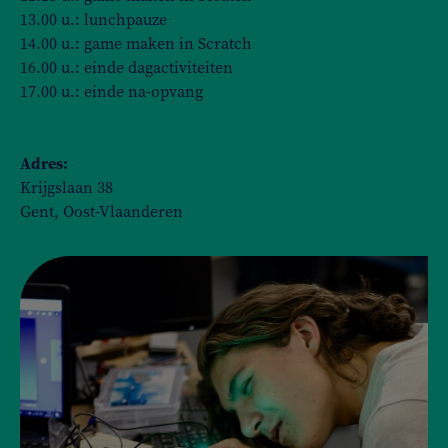
13.00 u.: lunchpauze
14.00 u.: game maken in Scratch
16.00 u.: einde dagactiviteiten
17.00 u.: einde na-opvang
Adres:
Krijgslaan 38
Gent, Oost-Vlaanderen