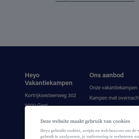
Heyo
Ons aanbod
Vakantiekampen
Onze vakantiekampen
Kortrijksesteenweg 302
Kampen met overnach
9000 Gent
Vragen
Kortingen
+32 9 210 80 00
Deze website maakt gebruik van cookies
Onze monitoren
info@heyo.be
Heyo gebruikt cookies, scripts en web beacons om de 
gebruik te analyseren, je surfervaring te verbeteren en