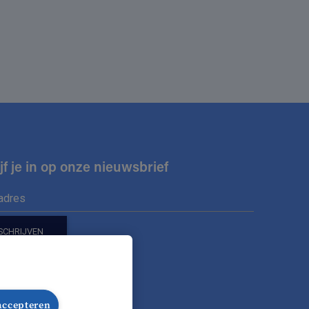
jf je in op onze nieuwsbrief
ons op
 accepteren
nze Facebook pagina
lg onze Instagram pagina
Volg onze LinkedIn pagina
Volg onze TikTok pagina