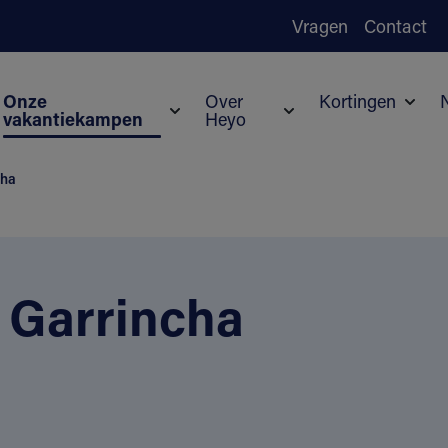
Vragen
Contact
Onze
Over
Kortingen
vakantiekampen
Heyo
Subm
Submenu voor Onze vakantiekampen
Submenu voor Over H
cha
 Garrincha