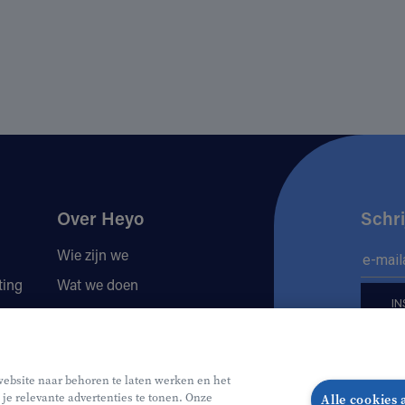
Over Heyo
Schri
Wie zijn we
ting
Wat we doen
Locaties
Volg 
Jobs
website naar behoren te laten werken en het
 je relevante advertenties te tonen. Onze
Alle cookies
Volg o
Vo