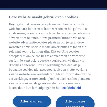
Deze website maakt gebruik van cookies
Schrijf je in op onze nieuwsbrief
Heyo gebruikt cookies, scripts en web beacons om de
website naar behoren te laten werken en het gebruik te
analyseren, je surfervaring te verbeteren en je relevante
advertenties te tonen. Onze partners kunnen via onze
website advertentiecookies plaatsen om je op andere
websites en via sociale media advertenties te tonen die
relevant voor je kunnen zijn. Klik op “Alle cookies
Volg ons op
accepteren” om de cookies te aanvaarden en verder te
surfen. Je kunt ook je cookie-voorkeuren wijzigen via
“Cookies beheren”. Hou er rekening mee dat, als je
bepaalde cookies niet accepteert, dit een vlotte werking
Volg onze Facebook pagina
Volg onze Instagram pagina
Volg onze LinkedIn pagina
Volg onze TikTok pagina
van de website kan verhinderen. Meer informatie over de
verwerkingsverantwoordelijke, het doel van het plaatsen
Partner van
Helan
van deze cookies, de gegevens die ze verzamelen en
levensduur kun je raadplegen in het
cookiebeleid
© 2026 Heyo Vakantiekampen
Privacy Policy
Toegankelijkheidsverklaring ↗
Cookie policy
Alles afwijzen
Alle cookies
Algemene voorwaarden
Integriteitsbeleid
accepteren