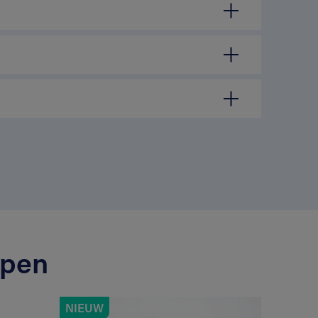
mpen
NIEUW