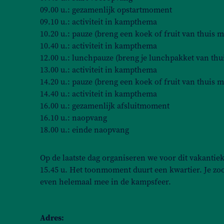
09.00 u.: gezamenlijk opstartmoment
09.10 u.: activiteit in kampthema
10.20 u.: pauze (breng een koek of fruit van thuis m
10.40 u.: activiteit in kampthema
12.00 u.: lunchpauze (breng je lunchpakket van thu
13.00 u.: activiteit in kampthema
14.20 u.: pauze (breng een koek of fruit van thuis m
14.40 u.: activiteit in kampthema
16.00 u.: gezamenlijk afsluitmoment
16.10 u.: naopvang
18.00 u.: einde naopvang
Op de laatste dag organiseren we voor dit vakan
15.45 u. Het toonmoment duurt een kwartier. Je zo
even helemaal mee in de kampsfeer.
Adres: