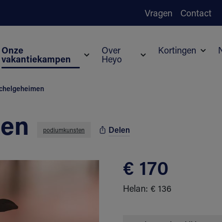
Vragen
Contact
Onze
Over
Kortingen
vakantiekampen
Heyo
Subm
Submenu voor Onze vakantiekampen
Submenu voor Over H
ochelgeheimen
men
Delen
podiumkunsten
€ 170
Helan: € 136