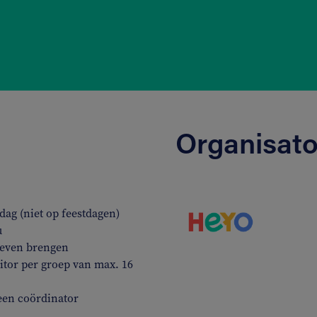
Organisato
ag (niet op feestdagen)
u
 leven brengen
tor per groep van max. 16
een coördinator