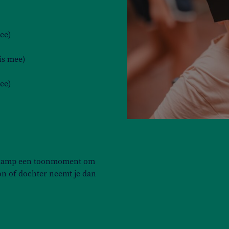
ee)
is mee)
ee)
tiekamp een toonmoment om
on of dochter neemt je dan