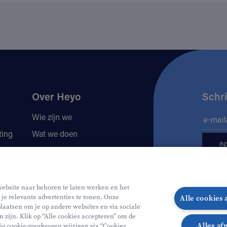
Over Heyo
Schri
Wie zijn we
ting
Wat we doen
Locaties
Volg 
Jobs
website naar behoren te laten werken en het
 je relevante advertenties te tonen. Onze
Alle cookies
Faceb
In
laatsen om je op andere websites en via sociale
n zijn. Klik op “Alle cookies accepteren” om de
Alles af
 je cookie-voorkeuren wijzigen via “Cookies