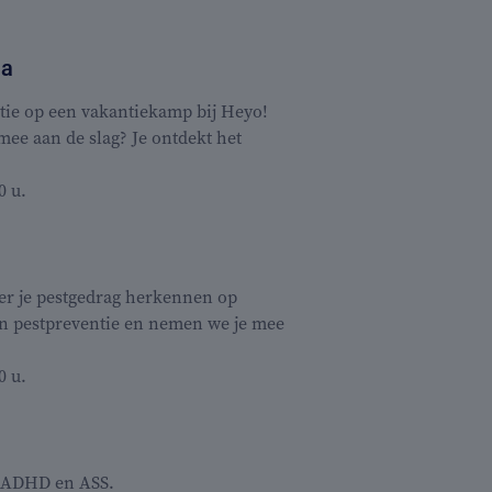
ma
tie op een vakantiekamp bij Heyo!
mee aan de slag? Je ontdekt het
0 u.
er je pestgedrag herkennen op
 in pestpreventie en nemen we je mee
0 u.
s ADHD en ASS.