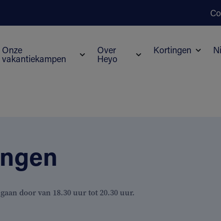
Co
Onze
Over
Kortingen
N
vakantiekampen
Heyo
Subme
Submenu voor Onze vakantiekampen
Submenu voor Over He
ingen
 gaan door van 18.30 uur tot 20.30 uur.