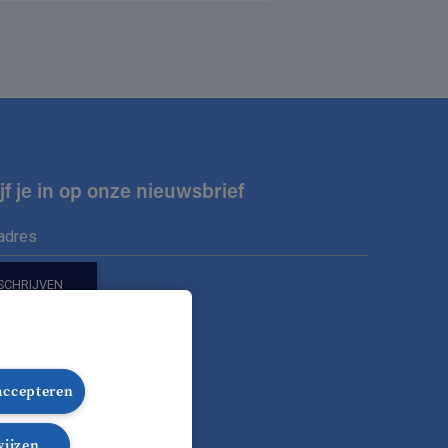
jf je in op onze nieuwsbrief
ons op
 accepteren
ook
stagram
LinkedIn
TikTok
wijzen