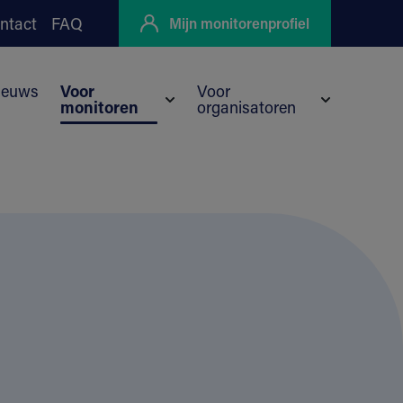
ntact
FAQ
Mijn monitorenprofiel
ieuws
Voor
Voor
monitoren
organisatoren
nu voor Kortingen
yo
Submenu voor Voor monitoren
Submenu vo