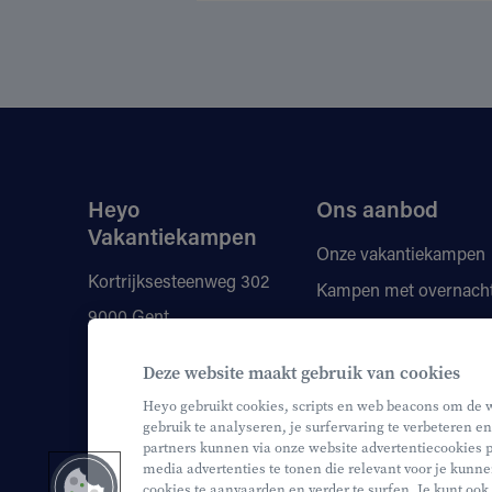
Heyo
Ons aanbod
Vakantiekampen
Onze vakantiekampen
Kortrijksesteenweg 302
Kampen met overnach
9000 Gent
Vragen
Kortingen
+32 (0)497 41 82 31
Deze website maakt gebruik van cookies
Onze monitoren
monitor@heyo.be
Heyo gebruikt cookies, scripts en web beacons om de 
gebruik te analyseren, je surfervaring te verbeteren en
partners kunnen via onze website advertentiecookies p
media advertenties te tonen die relevant voor je kunne
cookies te aanvaarden en verder te surfen. Je kunt ook