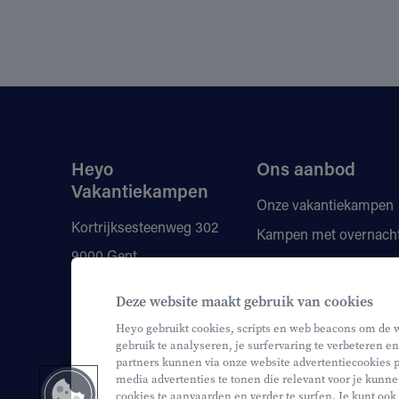
Heyo
Ons aanbod
Vakantiekampen
Onze vakantiekampen
Kortrijksesteenweg 302
Kampen met overnach
9000 Gent
Vragen
Kortingen
+32 9 210 80 00
Deze website maakt gebruik van cookies
Onze monitoren
info@heyo.be
Heyo gebruikt cookies, scripts en web beacons om de 
gebruik te analyseren, je surfervaring te verbeteren en
partners kunnen via onze website advertentiecookies p
media advertenties te tonen die relevant voor je kunne
cookies te aanvaarden en verder te surfen. Je kunt ook