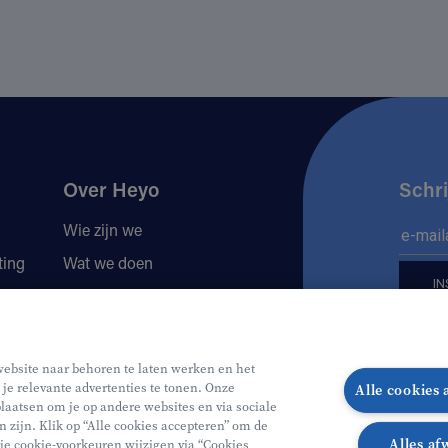
Over Heyo
Schri
Wie zijn we
ting
Wat we doen
Locaties
Volg 
Jobs
website naar behoren te laten werken en het
 je relevante advertenties te tonen. Onze
Alle cookies
Volg o
Vo
laatsen om je op andere websites en via sociale
n zijn. Klik op “Alle cookies accepteren” om de
Alles af
 je cookie-voorkeuren wijzigen via “Cookies