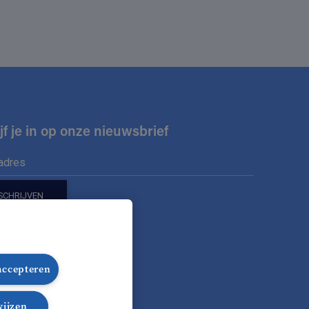
jf je in op onze nieuwsbrief
ons op
 accepteren
nze Facebook pagina
lg onze Instagram pagina
Volg onze LinkedIn pagina
Volg onze TikTok pagina
wijzen