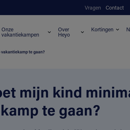
Vragen
Contact
Onze
Over
Kortingen
N
vakantiekampen
Heyo
Subme
Submenu voor Onze vakantiekampen
Submenu voor Over H
p vakantiekamp te gaan?
et mijn kind minima
ekamp te gaan?