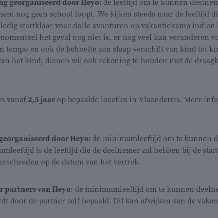
g georganiseerd door Heyo:
de leeftijd om te kunnen deeln
nt nog geen school loopt. We kijken steeds naar de leeftijd die
ledig startklaar voor dolle avonturen op vakantiekamp indien h
 momenteel het geval nog niet is, er nog veel kan veranderen v
gen tempo en ook de behoefte aan slaap verschilt van kind tot
an het kind, dienen wij ook rekening te houden met de draag
s vanaf
2,5 jaar
op bepaalde locaties in Vlaanderen. Meer info
georganiseerd door Heyo:
de minimumleeftijd om te kunnen 
leeftijd is de leeftijd die de deelnemer zal hebben bij de sta
rschreden op de datum van het vertrek.
 partners van Heyo
: de minimumleeftijd om te kunnen deel
t door de partner zelf bepaald. Dit kan afwijken van de vaka