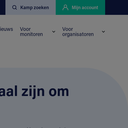
Kamp zoeken
Mijn account
ieuws
Voor
Voor
monitoren
organisatoren
nu voor Kortingen
eyo
Submenu voor Voor monitoren
Submenu vo
al zijn om