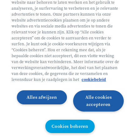
website naar behoren te laten werken en het gebruik te
analyseren, je surfervaring te verbeteren en je relevante
advertenties te tonen. Onze partners kunnen via onze
website advertentiecookies plaatsen om je op andere
websites en via sociale media advertenties te tonen die
relevant voor je kunnen zijn. Klik op “Alle cookies
Volg ons op
accepteren” om de cookies te aanvaarden en verder te
surfen. Je kunt ook je cookie-voorkeuren wijzigen via
“Cookies beheren”. Hou er rekening mee dat, als je
bepaalde cookies niet accepteert, dit een vlotte werking
Volg onze Facebook pagina
Volg onze Instagram pagina
Volg onze LinkedIn pagina
Volg onze TikTok pagina
van de website kan verhinderen. Meer informatie over de
verwerkingsverantwoordelijke, het doel van het plaatsen
Partner van
Helan
van deze cookies, de gegevens die ze verzamelen en
levensduur kun je raadplegen in het
cookiebeleid
© 2026 Heyo Vakantiekampen
Privacy Policy
Toegankelijkheidsverklaring ↗
Cookie policy
Alles afwijzen
Alle cookies
Algemene voorwaarden
Integriteitsbeleid
accepteren
Schoolvakanties 2026
Illustraties van Freepik
Cookies beheren
Cookies beheren
All links directory
WEBSITE DOOR