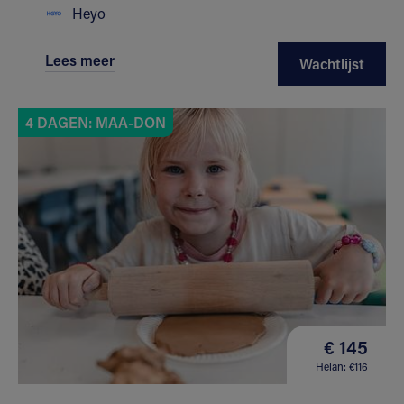
Heyo
Lees meer
Wachtlijst
4 DAGEN: MAA-DON
€ 145
Helan: €116