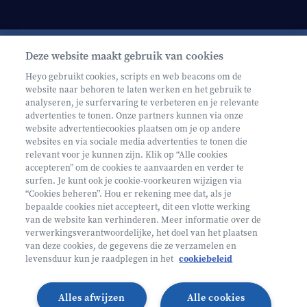
Deze website maakt gebruik van cookies
Schrijf je in op onze nieuwsbrief
Heyo gebruikt cookies, scripts en web beacons om de
website naar behoren te laten werken en het gebruik te
analyseren, je surfervaring te verbeteren en je relevante
advertenties te tonen. Onze partners kunnen via onze
website advertentiecookies plaatsen om je op andere
websites en via sociale media advertenties te tonen die
relevant voor je kunnen zijn. Klik op “Alle cookies
Volg ons op
accepteren” om de cookies te aanvaarden en verder te
surfen. Je kunt ook je cookie-voorkeuren wijzigen via
“Cookies beheren”. Hou er rekening mee dat, als je
bepaalde cookies niet accepteert, dit een vlotte werking
Volg onze Facebook pagina
Volg onze Instagram pagina
Volg onze LinkedIn pagina
Volg onze TikTok pagina
van de website kan verhinderen. Meer informatie over de
verwerkingsverantwoordelijke, het doel van het plaatsen
Partner van
Helan
van deze cookies, de gegevens die ze verzamelen en
levensduur kun je raadplegen in het
cookiebeleid
© 2026 Heyo Vakantiekampen
Privacy Policy
Toegankelijkheidsverklaring ↗
Cookie policy
Alles afwijzen
Alle cookies