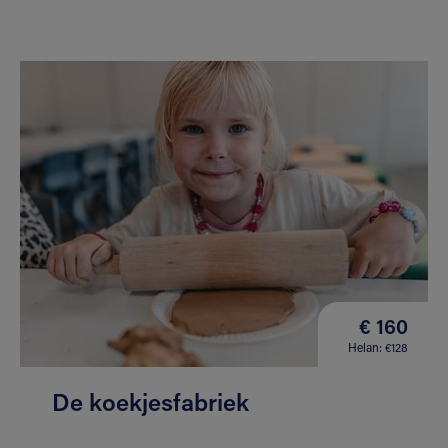
€ 160
Helan: €128
De koekjesfabriek