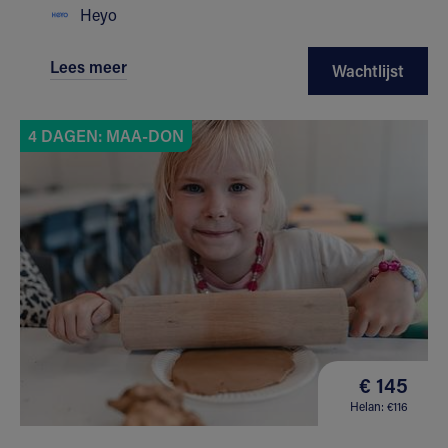
Heyo
Lees meer
Wachtlijst
4 DAGEN: MAA-DON
€ 145
Helan: €116