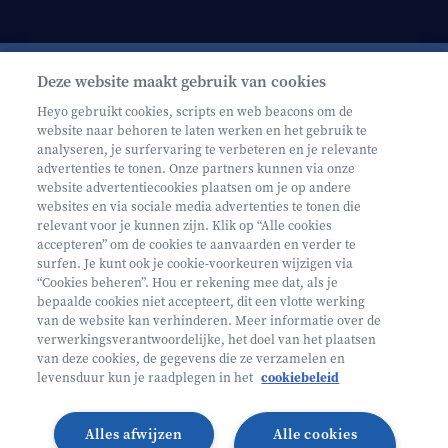
Deze website maakt gebruik van cookies
Schrijf je in op onze nieuwsbrief
Heyo gebruikt cookies, scripts en web beacons om de
website naar behoren te laten werken en het gebruik te
analyseren, je surfervaring te verbeteren en je relevante
advertenties te tonen. Onze partners kunnen via onze
website advertentiecookies plaatsen om je op andere
websites en via sociale media advertenties te tonen die
relevant voor je kunnen zijn. Klik op “Alle cookies
Volg ons op
accepteren” om de cookies te aanvaarden en verder te
surfen. Je kunt ook je cookie-voorkeuren wijzigen via
“Cookies beheren”. Hou er rekening mee dat, als je
bepaalde cookies niet accepteert, dit een vlotte werking
Volg onze Facebook pagina
Volg onze Instagram pagina
Volg onze LinkedIn pagina
Volg onze TikTok pagina
van de website kan verhinderen. Meer informatie over de
verwerkingsverantwoordelijke, het doel van het plaatsen
Partner van
Helan
van deze cookies, de gegevens die ze verzamelen en
levensduur kun je raadplegen in het
cookiebeleid
© 2026 Heyo Vakantiekampen
Privacy Policy
Toegankelijkheidsverklaring ↗
Cookie policy
Alles afwijzen
Alle cookies