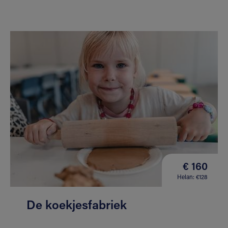
€ 160
Helan: €128
De koekjesfabriek