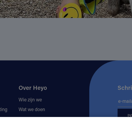
Over Heyo
Schri
Wie zijn we
ting
Wat we doen
Locaties
Volg 
Jobs