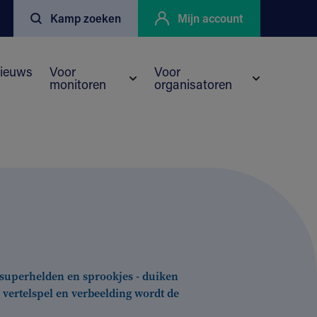
Kamp zoeken
Mijn account
ieuws
Voor
Voor
monitoren
organisatoren
nu voor Kortingen
eyo
Submenu voor Voor monitoren
Submenu vo
 superhelden en sprookjes - duiken
 vertelspel en verbeelding wordt de