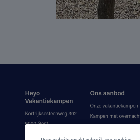
Heyo
Ons aanbod
Vakantiekampen
Onze vakantiekampen
Kortrijksesteenweg 302
Kampen met overnach
9000 Gent
Vragen
Kortingen
+32 9 210 80 00
Deze website maakt gebruik van cookies