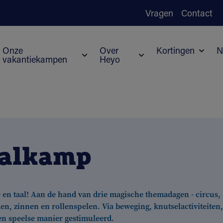
Vragen
Contact
Onze
Over
Kortingen
N
vakantiekampen
Heyo
Subme
Submenu voor Onze vakantiekampen
Submenu voor Over H
aalkamp
 en taal! Aan de hand van drie magische themadagen - circus,
, zinnen en rollenspelen. Via beweging, knutselactiviteiten,
en speelse manier gestimuleerd.