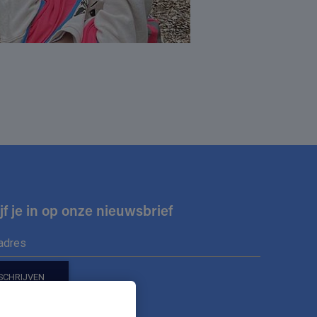
jf je in op onze nieuwsbrief
ons op