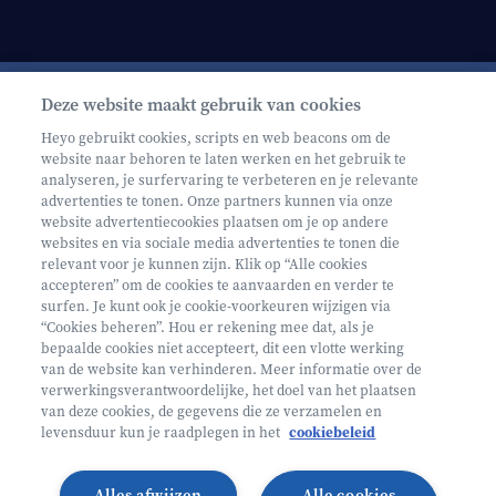
Deze website maakt gebruik van cookies
Schrijf je in op onze nieuwsbrief
Heyo gebruikt cookies, scripts en web beacons om de
website naar behoren te laten werken en het gebruik te
analyseren, je surfervaring te verbeteren en je relevante
advertenties te tonen. Onze partners kunnen via onze
website advertentiecookies plaatsen om je op andere
websites en via sociale media advertenties te tonen die
relevant voor je kunnen zijn. Klik op “Alle cookies
Volg ons op
accepteren” om de cookies te aanvaarden en verder te
surfen. Je kunt ook je cookie-voorkeuren wijzigen via
“Cookies beheren”. Hou er rekening mee dat, als je
bepaalde cookies niet accepteert, dit een vlotte werking
Volg onze Facebook pagina
Volg onze Instagram pagina
Volg onze LinkedIn pagina
Volg onze TikTok pagina
van de website kan verhinderen. Meer informatie over de
verwerkingsverantwoordelijke, het doel van het plaatsen
Partner van
Helan
van deze cookies, de gegevens die ze verzamelen en
levensduur kun je raadplegen in het
cookiebeleid
© 2026 Heyo Vakantiekampen
Privacy Policy
Toegankelijkheidsverklaring ↗
Cookie policy
Alles afwijzen
Alle cookies