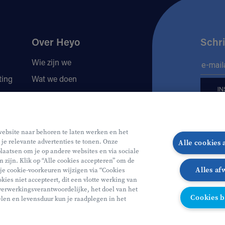
Over Heyo
Schri
Wie zijn we
ting
Wat we doen
Locaties
Volg 
Jobs
website naar behoren te laten werken en het
 je relevante advertenties te tonen. Onze
Alle cookies
Volg o
Vo
laatsen om je op andere websites en via sociale
n zijn. Klik op “Alle cookies accepteren” om de
Alles af
 je cookie-voorkeuren wijzigen via “Cookies
kies niet accepteert, dit een vlotte werking van
verwerkingsverantwoordelijke, het doel van het
Cookies 
len en levensduur kun je raadplegen in het
lijkheidsverklaring ↗
Cookie policy
Partner
anties 2026
Illustraties van Freepik