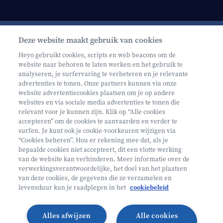
Deze website maakt gebruik van cookies
Schrijf je in op onze nieuwsbrief
Heyo gebruikt cookies, scripts en web beacons om de
website naar behoren te laten werken en het gebruik te
analyseren, je surfervaring te verbeteren en je relevante
advertenties te tonen. Onze partners kunnen via onze
website advertentiecookies plaatsen om je op andere
websites en via sociale media advertenties te tonen die
relevant voor je kunnen zijn. Klik op “Alle cookies
Volg ons op
accepteren” om de cookies te aanvaarden en verder te
surfen. Je kunt ook je cookie-voorkeuren wijzigen via
“Cookies beheren”. Hou er rekening mee dat, als je
bepaalde cookies niet accepteert, dit een vlotte werking
Volg onze Facebook pagina
Volg onze Instagram pagina
Volg onze LinkedIn pagina
Volg onze TikTok pagina
van de website kan verhinderen. Meer informatie over de
verwerkingsverantwoordelijke, het doel van het plaatsen
Partner van
Helan
van deze cookies, de gegevens die ze verzamelen en
levensduur kun je raadplegen in het
cookiebeleid
© 2026 Heyo Vakantiekampen
Privacy Policy
Toegankelijkheidsverklaring ↗
Cookie policy
Alles afwijzen
Alle cookies