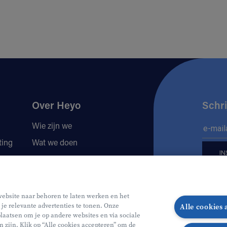
Over Heyo
Schri
Wie zijn we
ting
Wat we doen
Locaties
Volg 
Jobs
website naar behoren te laten werken en het
 je relevante advertenties te tonen. Onze
Alle cookies
Volg o
Vo
laatsen om je op andere websites en via sociale
n zijn. Klik op “Alle cookies accepteren” om de