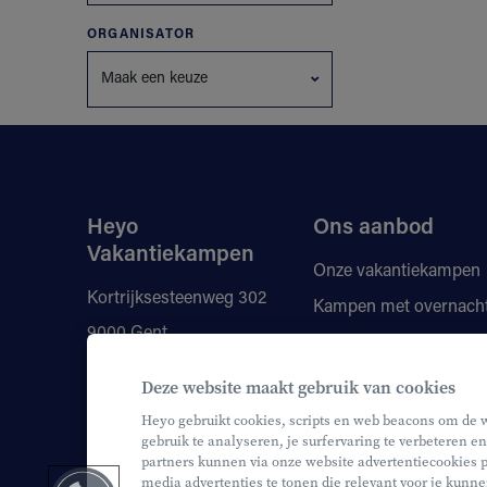
ORGANISATOR
Maak een keuze
Heyo
Ons aanbod
Vakantiekampen
Onze vakantiekampen
Kortrijksesteenweg 302
Kampen met overnach
9000 Gent
Vragen
Kortingen
+32 9 210 80 00
Deze website maakt gebruik van cookies
Onze monitoren
info@heyo.be
Heyo gebruikt cookies, scripts en web beacons om de 
gebruik te analyseren, je surfervaring te verbeteren en
partners kunnen via onze website advertentiecookies p
media advertenties te tonen die relevant voor je kunne