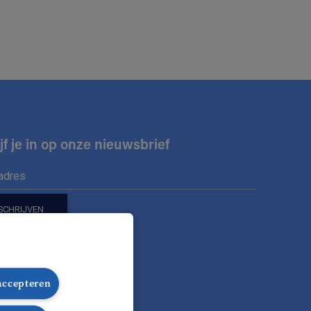
jf je in op onze nieuwsbrief
ons op
 accepteren
nze Facebook pagina
lg onze Instagram pagina
Volg onze LinkedIn pagina
Volg onze TikTok pagina