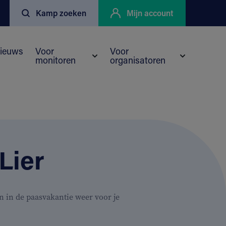
Kamp zoeken
Mijn account
ieuws
Voor
Voor
monitoren
organisatoren
nu voor Kortingen
eyo
Submenu voor Voor monitoren
Submenu vo
Lier
 in de paasvakantie weer voor je