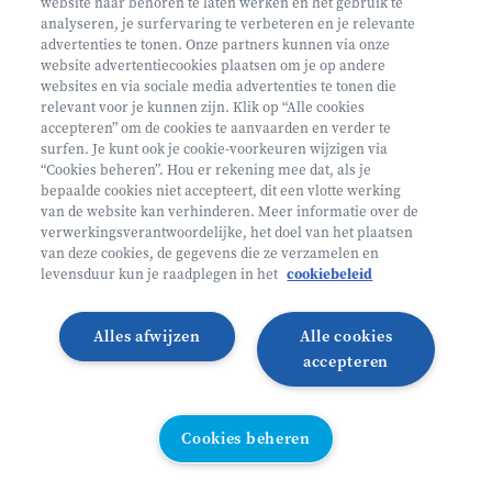
website naar behoren te laten werken en het gebruik te
€ 160
analyseren, je surfervaring te verbeteren en je relevante
advertenties te tonen. Onze partners kunnen via onze
Helan: €128
website advertentiecookies plaatsen om je op andere
websites en via sociale media advertenties te tonen die
Mini ontdekkers
relevant voor je kunnen zijn. Klik op “Alle cookies
accepteren” om de cookies te aanvaarden en verder te
surfen. Je kunt ook je cookie-voorkeuren wijzigen via
Beernem België
“Cookies beheren”. Hou er rekening mee dat, als je
bepaalde cookies niet accepteert, dit een vlotte werking
2 - 5 jaar
van de website kan verhinderen. Meer informatie over de
10/08 - 14/08
verwerkingsverantwoordelijke, het doel van het plaatsen
van deze cookies, de gegevens die ze verzamelen en
Zonder overnachting
levensduur kun je raadplegen in het
cookiebeleid
Heyo
Alles afwijzen
Alle cookies
Lees meer
Inschrijven
accepteren
VANAF 2,5 JAAR
Cookies beheren