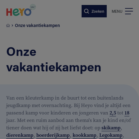
Naar hoofdinhoud springen
Zoeken
MENU
Onze vakantiekampen
Onze
vakantiekampen
Van een kleuterkamp in de buurt tot een buitenlands
jeugdkamp met overnachting. Bij Heyo vind je altijd een
passend kamp voor kinderen en jongeren van
2,5
tot
18
jaar. Met een ruim aanbod aan thema's kan je kind en/of
tiener doen wat hij of zij het liefst doet: op
skikamp
,
dierenkamp
,
boerderijkamp
,
kookkamp
,
Legokamp
,