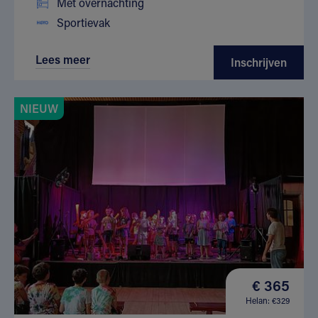
Met overnachting
Sportievak
Lees meer
Inschrijven
NIEUW
€ 365
Helan: €329