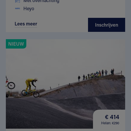
Met overnachting
Heyo
Lees meer
Inschrijven
NIEUW
€ 414
Helan: €290