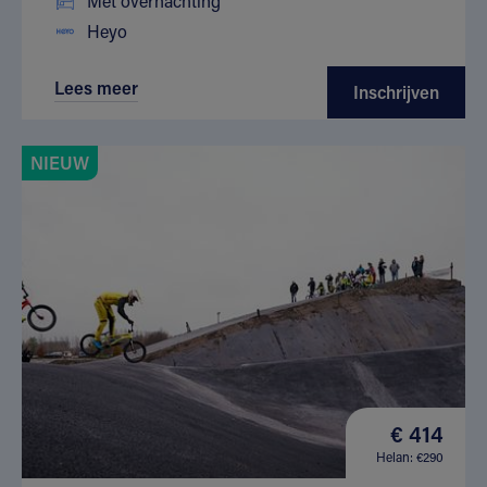
Met overnachting
Heyo
Lees meer
Inschrijven
NIEUW
€ 414
Helan: €290