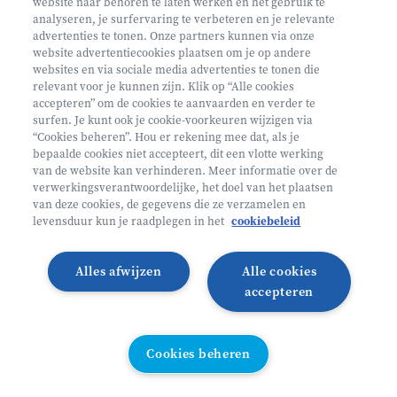
website naar behoren te laten werken en het gebruik te
€ 160
analyseren, je surfervaring te verbeteren en je relevante
advertenties te tonen. Onze partners kunnen via onze
Helan: €128
website advertentiecookies plaatsen om je op andere
websites en via sociale media advertenties te tonen die
Mini ontdekkers
relevant voor je kunnen zijn. Klik op “Alle cookies
accepteren” om de cookies te aanvaarden en verder te
surfen. Je kunt ook je cookie-voorkeuren wijzigen via
Beernem België
“Cookies beheren”. Hou er rekening mee dat, als je
bepaalde cookies niet accepteert, dit een vlotte werking
2 - 5 jaar
van de website kan verhinderen. Meer informatie over de
10/08 - 14/08
verwerkingsverantwoordelijke, het doel van het plaatsen
van deze cookies, de gegevens die ze verzamelen en
Zonder overnachting
levensduur kun je raadplegen in het
cookiebeleid
Heyo
Alles afwijzen
Alle cookies
Lees meer
Inschrijven
accepteren
VANAF 2,5 JAAR
Cookies beheren