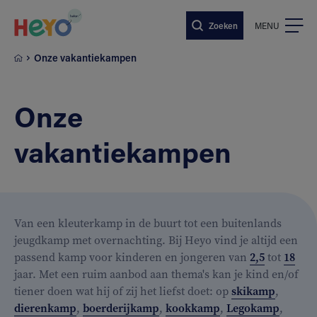
Naar hoofdinhoud springen
Zoeken
MENU
Onze vakantiekampen
Onze
vakantiekampen
Van een kleuterkamp in de buurt tot een buitenlands
jeugdkamp met overnachting. Bij Heyo vind je altijd een
passend kamp voor kinderen en jongeren van
2,5
tot
18
jaar. Met een ruim aanbod aan thema's kan je kind en/of
tiener doen wat hij of zij het liefst doet: op
skikamp
,
dierenkamp
,
boerderijkamp
,
kookkamp
,
Legokamp
,