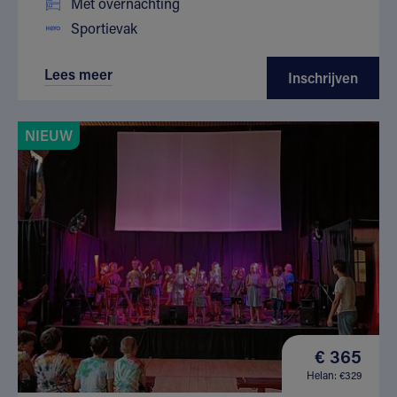
Met overnachting
Sportievak
Lees meer
Inschrijven
NIEUW
€ 365
Helan: €329