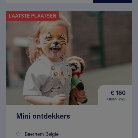
LAATSTE PLAATSEN
€ 160
Helan: €128
Mini ontdekkers
Beernem België