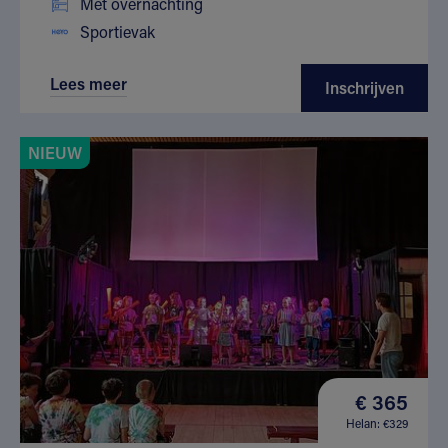
Met overnachting
Sportievak
Lees meer
Inschrijven
NIEUW
€ 365
Helan: €329