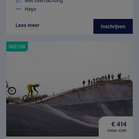
Met overnachting
Heyo
Lees meer
Inschrijven
NIEUW
€ 414
Helan: €290