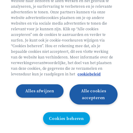
website naar behoren te laten werken en het gebruik te
€ 160
analyseren, je surfervaring te verbeteren en je relevante
advertenties te tonen. Onze partners kunnen via onze
Helan: €128
website advertentiecookies plaatsen om je op andere
websites en via sociale media advertenties te tonen die
Mini ontdekkers
relevant voor je kunnen zijn. Klik op “Alle cookies
accepteren” om de cookies te aanvaarden en verder te
surfen. Je kunt ook je cookie-voorkeuren wijzigen via
Oosterzele België
“Cookies beheren”. Hou er rekening mee dat, als je
bepaalde cookies niet accepteert, dit een vlotte werking
2 - 5 jaar
van de website kan verhinderen. Meer informatie over de
10/08 - 14/08
verwerkingsverantwoordelijke, het doel van het plaatsen
van deze cookies, de gegevens die ze verzamelen en
Zonder overnachting
levensduur kun je raadplegen in het
cookiebeleid
Heyo
Alles afwijzen
Alle cookies
Lees meer
Inschrijven
accepteren
LAATSTE PLAATSEN
Cookies beheren