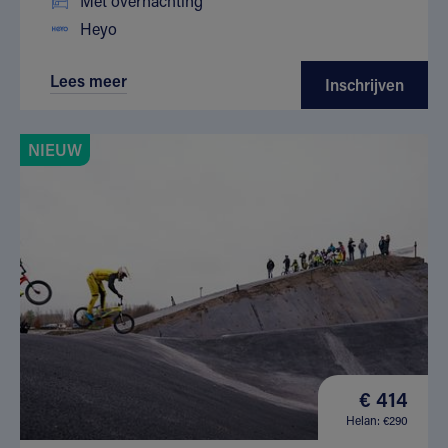
Met overnachting
Heyo
Lees meer
Inschrijven
NIEUW
€ 414
Helan: €290