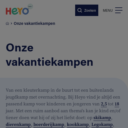
Naar hoofdinhoud springen
Zoeken
MENU
Onze vakantiekampen
Onze
vakantiekampen
Van een kleuterkamp in de buurt tot een buitenlands
jeugdkamp met overnachting. Bij Heyo vind je altijd een
passend kamp voor kinderen en jongeren van
2,5
tot
18
jaar. Met een ruim aanbod aan thema's kan je kind en/of
tiener doen wat hij of zij het liefst doet: op
skikamp
,
dierenkamp
,
boerderijkamp
,
kookkamp
,
Legokamp
,