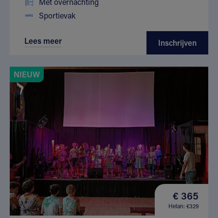
Met overnachting
Sportievak
Lees meer
Inschrijven
NIEUW
€ 365
Helan: €329