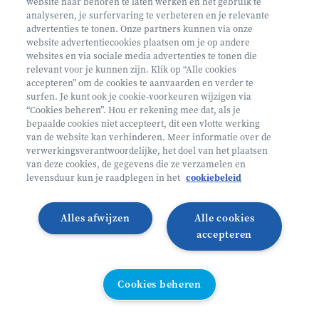
website naar behoren te laten werken en het gebruik te
€ 160
analyseren, je surfervaring te verbeteren en je relevante
advertenties te tonen. Onze partners kunnen via onze
Helan: €128
website advertentiecookies plaatsen om je op andere
websites en via sociale media advertenties te tonen die
Mini ontdekkers
relevant voor je kunnen zijn. Klik op “Alle cookies
accepteren” om de cookies te aanvaarden en verder te
surfen. Je kunt ook je cookie-voorkeuren wijzigen via
Oosterzele België
“Cookies beheren”. Hou er rekening mee dat, als je
bepaalde cookies niet accepteert, dit een vlotte werking
2 - 5 jaar
van de website kan verhinderen. Meer informatie over de
10/08 - 14/08
verwerkingsverantwoordelijke, het doel van het plaatsen
van deze cookies, de gegevens die ze verzamelen en
Zonder overnachting
levensduur kun je raadplegen in het
cookiebeleid
Heyo
Alles afwijzen
Alle cookies
Lees meer
Inschrijven
accepteren
LAATSTE PLAATSEN
Cookies beheren