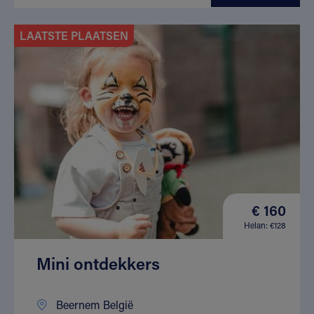
LAATSTE PLAATSEN
€ 160
Helan: €128
Mini ontdekkers
Beernem België