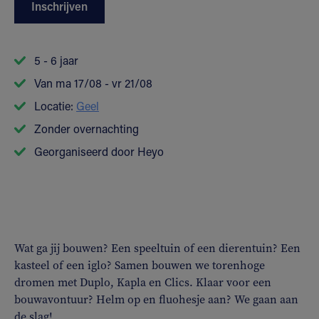
Inschrijven
5 - 6 jaar
Van ma 17/08 - vr 21/08
Locatie:
Geel
Zonder overnachting
Georganiseerd door Heyo
Wat ga jij bouwen? Een speeltuin of
een
dierentuin? Een
kasteel of een
iglo
?
Samen bouwen we torenhoge
dromen
met
D
uplo,
K
apla
en
Clics
.
Klaar voor een
bouwavontuur?
H
elm
op
en fl
uohesje
aan
?
W
e gaan aan
de slag!