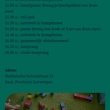
12.00 u.: lunchpauze (breng je lunchpakket van thuis
mee)
12.30 u.: vrij spel
13.30 u.: activiteit in kampthema
14.20 u.: pauze (breng een koek of fruit van thuis mee)
14.40 u.: activiteit in kampthema
16.00 u.: gezamenlijk afsluitmoment
16.10 u.: naopvang
18.00 u.: einde naopvang
Adres:
Technische-Schoolstraat 15
Geel, Provincie Antwerpen