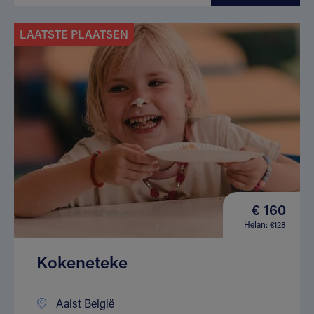
LAATSTE PLAATSEN
€ 160
Helan: €128
Kokeneteke
Aalst België