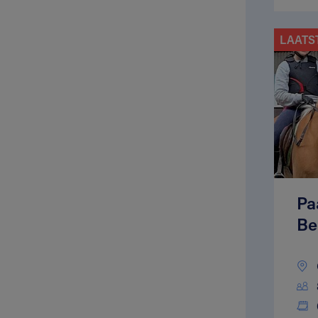
LAATS
Pa
Be