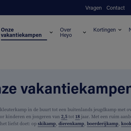
Vragen
Contact
Onze
Over
Kortingen
vakantiekampen
Heyo
Subm
Submenu voor Onze vakantiekampen
Submenu voor Over H
ze vakantiekampe
kleuterkamp in de buurt tot een buitenlands jeugdkamp met ove
or kinderen en jongeren van
2,5
tot
18
jaar. Met een ruim aanb
j het liefst doet: op
skikamp
,
dierenkamp
,
boerderijkamp
,
koo