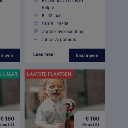
ië
Brasschaat Zaal Born
België
8 - 12 jaar
10/08 - 14/08
Zonder overnachting
Junior Argonauts
Lees meer
hrijven
Inschrijven
,5 JAAR
LAATSTE PLAATSEN
€ 160
€ 160
elan: €128
Helan: €128