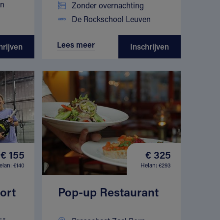
en
Zonder overnachting
De Rockschool Leuven
Lees meer
hrijven
Inschrijven
€ 155
€ 325
elan: €140
Helan: €293
ort
Pop-up Restaurant