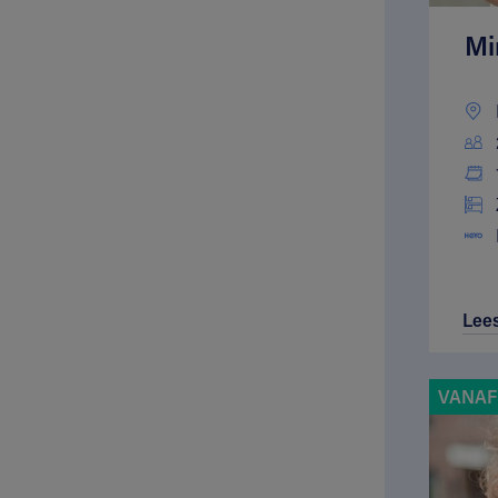
Mi
Lee
VANAF 