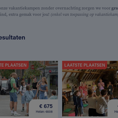
 onze vakantiekampen zonder overnachting zorgen we voor
gra
kind, extra gemak voor jou!
(enkel van toepassing op vakantiekamp
esultaten
TE PLAATSEN
LAATSTE PLAATSEN
€ 675
Helan: €608
He