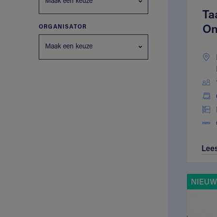
Maak een keuze
Ta
On
ORGANISATOR
Maak een keuze
Lee
NIEUW