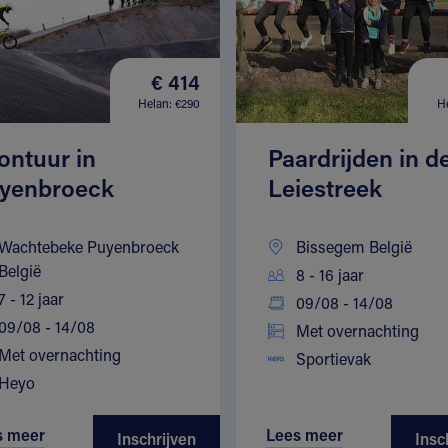
€ 414
Helan: €290
H
ontuur in
Paardrijden in d
yenbroeck
Leiestreek
Wachtebeke Puyenbroeck
Bissegem België
België
8 - 16 jaar
7 - 12 jaar
09/08 - 14/08
09/08 - 14/08
Met overnachting
Met overnachting
Sportievak
Heyo
s meer
Lees meer
Inschrijven
Insc