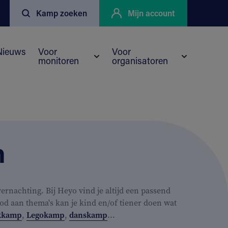
Kamp zoeken
Mijn account
Nieuws
Voor
Voor
monitoren
organisatoren
enu voor Kortingen
eyo
Submenu voor Voor monitoren
Submenu vo
n
rnachting. Bij Heyo vind je altijd een passend
od aan thema's kan je kind en/of tiener doen wat
kkamp
,
Legokamp
,
danskamp
...