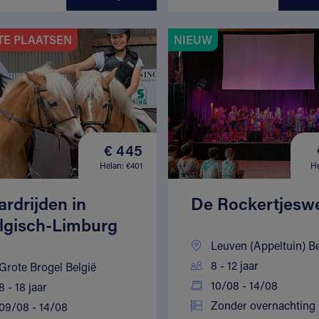
TE PLAATSEN
NIEUW
€ 445
Helan: €401
He
ardrijden in
De Rockertjesw
lgisch-Limburg
Leuven (Appeltuin) Be
8 - 12 jaar
Grote Brogel België
10/08 - 14/08
8 - 18 jaar
Zonder overnachting
09/08 - 14/08