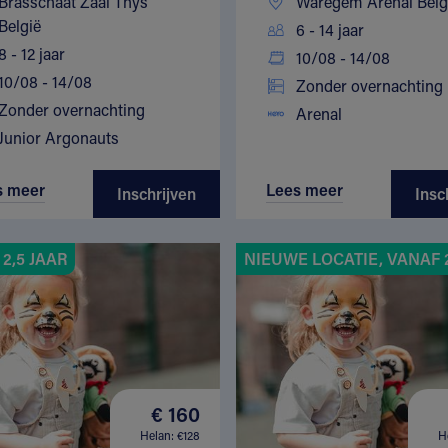
Brasschaat Zaal Thys
Waregem Arenal Belg
België
6 - 14 jaar
8 - 12 jaar
10/08 - 14/08
10/08 - 14/08
Zonder overnachting
Zonder overnachting
Arenal
Junior Argonauts
s meer
Lees meer
Inschrijven
Insc
2,5 JAAR
NIEUWE LOCATIE, VANAF 2
€ 160
Helan: €128
H