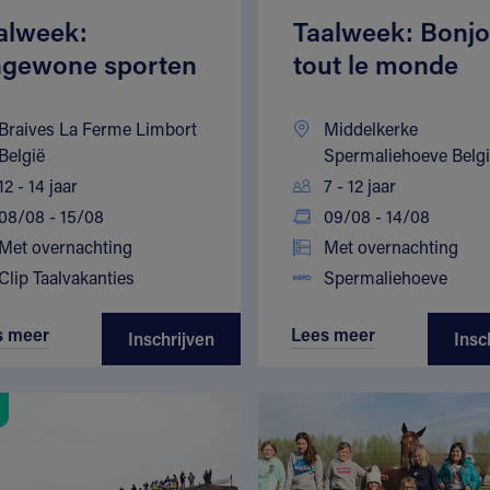
alweek:
Taalweek: Bonjo
gewone sporten
tout le monde
Braives La Ferme Limbort
Middelkerke
België
Spermaliehoeve Belg
12 - 14 jaar
7 - 12 jaar
08/08 - 15/08
09/08 - 14/08
Met overnachting
Met overnachting
Clip Taalvakanties
Spermaliehoeve
s meer
Lees meer
Inschrijven
Insc