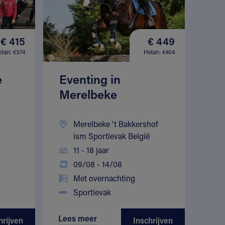
€ 415
€ 449
elan: €374
Helan: €404
e
Eventing in
Merelbeke
Merelbeke 't Bakkershof
ism Sportievak België
11 - 18 jaar
09/08 - 14/08
Met overnachting
Sportievak
Lees meer
hrijven
Inschrijven