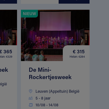
NIEUW
€ 365
€ 315
lan: €329
Helan: €284
eek
De Mini-
Rockertjesweek
lgië
Leuven (Appeltuin) België
5 - 8 jaar
10/08 - 14/08