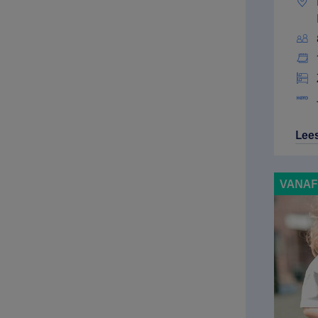
Lee
VANAF 