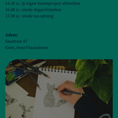
14.45 u.: je eigen kunstproject afwerken
16.00 u.: einde dagactiviteiten
17.00 u.: einde na-opvang
Adres:
Sasstraat 47
Gent, Oost-Vlaanderen