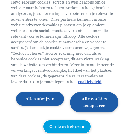
Heyo gebruikt cookies, scripts en web beacons om de
website naar behoren te laten werken en het gebruik te
analyseren, je surfervaring te verbeteren en je relevante
advertenties te tonen. Onze partners kunnen via onze
website advertentiecookies plaatsen om je op andere
websites en via sociale media advertenties te tonen die
relevant voor je kunnen zijn. Klik op “Alle cookies
Volg ons op
accepteren” om de cookies te aanvaarden en verder te
surfen. Je kunt ook je cookie-voorkeuren wijzigen via
“Cookies beheren”. Hou er rekening mee dat, als je
bepaalde cookies niet accepteert, dit een vlotte werking
Volg onze Facebook pagina
Volg onze Instagram pagina
Volg onze LinkedIn pagina
Volg onze TikTok pagina
van de website kan verhinderen. Meer informatie over de
verwerkingsverantwoordelijke, het doel van het plaatsen
Partner van
Helan
van deze cookies, de gegevens die ze verzamelen en
levensduur kun je raadplegen in het
cookiebeleid
© 2026 Heyo Vakantiekampen
Privacy Policy
Toegankelijkheidsverklaring ↗
Cookie policy
Alles afwijzen
Alle cookies
Algemene voorwaarden
Integriteitsbeleid
accepteren
Schoolvakanties 2026
Illustraties van Freepik
Cookies beheren
Cookies beheren
All links directory
WEBSITE DOOR