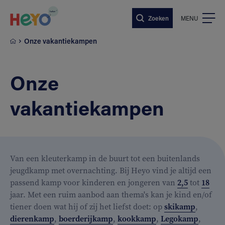
Naar hoofdinhoud springen
Zoeken
MENU
Onze vakantiekampen
Onze
vakantiekampen
Van een kleuterkamp in de buurt tot een buitenlands
jeugdkamp met overnachting. Bij Heyo vind je altijd een
passend kamp voor kinderen en jongeren van
2,5
tot
18
jaar. Met een ruim aanbod aan thema's kan je kind en/of
tiener doen wat hij of zij het liefst doet: op
skikamp
,
dierenkamp
,
boerderijkamp
,
kookkamp
,
Legokamp
,