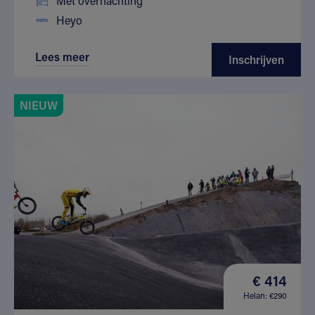
Met overnachting
Heyo
Lees meer
Inschrijven
NIEUW
€ 414
Helan: €290