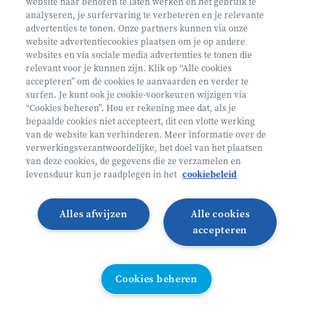
website naar behoren te laten werken en het gebruik te
€ 160
analyseren, je surfervaring te verbeteren en je relevante
advertenties te tonen. Onze partners kunnen via onze
Helan: €128
website advertentiecookies plaatsen om je op andere
websites en via sociale media advertenties te tonen die
Mini ontdekkers
relevant voor je kunnen zijn. Klik op “Alle cookies
accepteren” om de cookies te aanvaarden en verder te
surfen. Je kunt ook je cookie-voorkeuren wijzigen via
Oosterzele België
“Cookies beheren”. Hou er rekening mee dat, als je
bepaalde cookies niet accepteert, dit een vlotte werking
2 - 5 jaar
van de website kan verhinderen. Meer informatie over de
10/08 - 14/08
verwerkingsverantwoordelijke, het doel van het plaatsen
van deze cookies, de gegevens die ze verzamelen en
Zonder overnachting
levensduur kun je raadplegen in het
cookiebeleid
Heyo
Alles afwijzen
Alle cookies
Lees meer
Inschrijven
accepteren
LAATSTE PLAATSEN
Cookies beheren