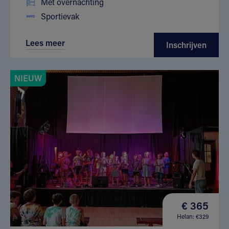
Met overnachting
Sportievak
Lees meer
Inschrijven
NIEUW
€ 365
Helan: €329