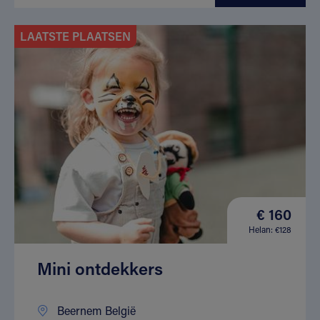
LAATSTE PLAATSEN
€ 160
Helan: €128
Mini ontdekkers
Beernem België