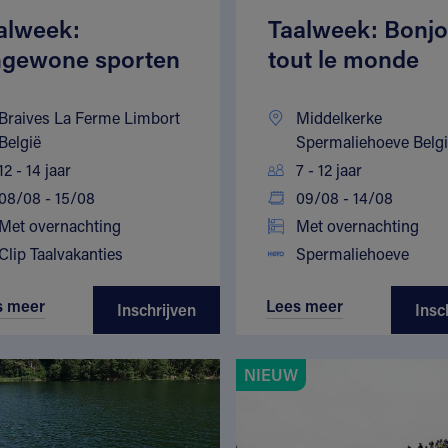
alweek:
Taalweek: Bonjo
gewone sporten
tout le monde
Braives La Ferme Limbort
Middelkerke
België
Spermaliehoeve Belg
12 - 14 jaar
7 - 12 jaar
08/08 - 15/08
09/08 - 14/08
Met overnachting
Met overnachting
Clip Taalvakanties
Spermaliehoeve
s meer
Lees meer
Inschrijven
Insc
NIEUW