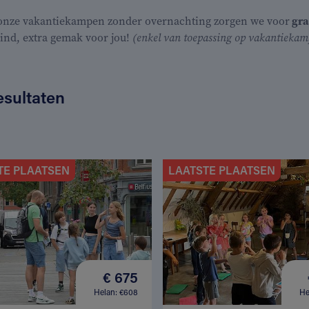
 onze vakantiekampen zonder overnachting zorgen we voor
gra
kind, extra gemak voor jou!
(enkel van toepassing op vakantiekamp
esultaten
TE PLAATSEN
LAATSTE PLAATSEN
€ 675
Helan: €608
He