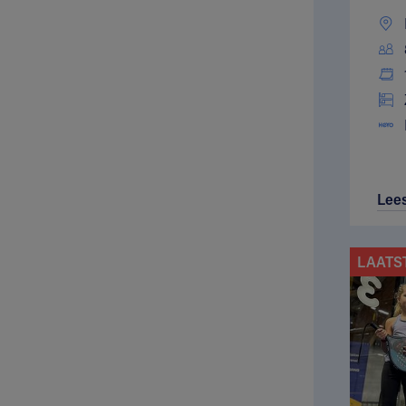
Lee
LAATS