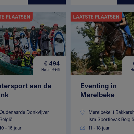
TE PLAATSEN
LAATSTE PLAATSEN
€ 494
Helan: €445
He
tersport aan de
Eventing in
nk
Merelbeke
Oudenaarde Donkvijver
Merelbeke 't Bakkers
België
ism Sportievak België
10 - 16 jaar
11 - 18 jaar