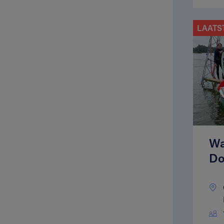
LAATS
Wa
Do