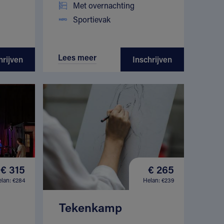
Met overnachting
Sportievak
Lees meer
hrijven
Inschrijven
€ 315
€ 265
lan: €284
Helan: €239
Tekenkamp