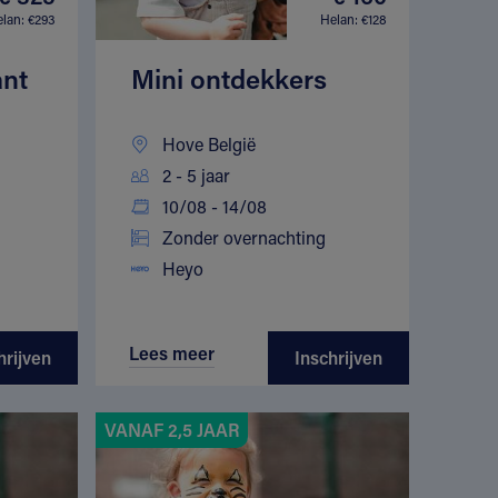
lan: €293
Helan: €128
ant
Mini ontdekkers
Hove België
2 - 5 jaar
10/08 - 14/08
Zonder overnachting
Heyo
Lees meer
hrijven
Inschrijven
VANAF 2,5 JAAR