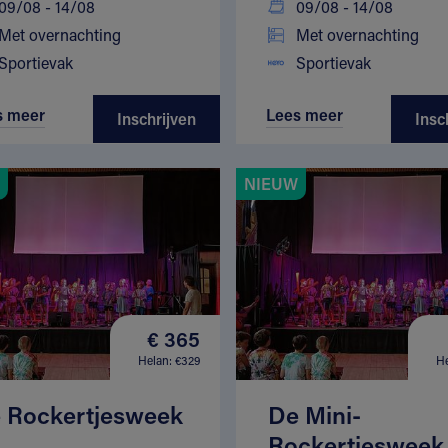
09/08 - 14/08
09/08 - 14/08
Met overnachting
Met overnachting
Sportievak
Sportievak
s meer
Lees meer
Inschrijven
Insc
NIEUW
€ 365
Helan: €329
He
 Rockertjesweek
De Mini-
Rockertjesweek