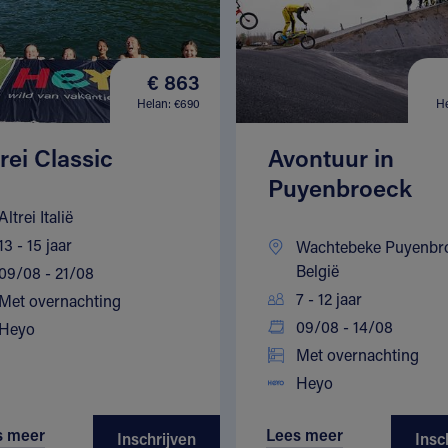
€ 863
Helan: €690
He
trei Classic
Avontuur in
Puyenbroeck
Altrei Italië
13 - 15 jaar
Wachtebeke Puyenbr
België
09/08 - 21/08
7 - 12 jaar
Met overnachting
09/08 - 14/08
Heyo
Met overnachting
Heyo
s meer
Lees meer
Inschrijven
Insc