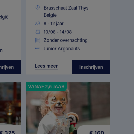
Brasschaat Zaal Thys
België
lgië
8 - 12 jaar
10/08 - 14/08
Zonder overnachting
Junior Argonauts
en
Lees meer
hrijven
Inschrijven
VANAF 2,5 JAAR
€ 325
€ 160