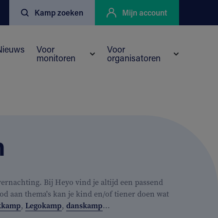
Kamp zoeken
Mijn account
Nieuws
Voor
Voor
monitoren
organisatoren
enu voor Kortingen
eyo
Submenu voor Voor monitoren
Submenu vo
n
rnachting. Bij Heyo vind je altijd een passend
od aan thema's kan je kind en/of tiener doen wat
kkamp
,
Legokamp
,
danskamp
...