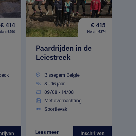
€ 414
€ 415
lan: €290
Helan: €374
Paardrijden in de
Leiestreek
oeck
Bissegem België
8 - 16 jaar
09/08 - 14/08
Met overnachting
Sportievak
Lees meer
hrijven
Inschrijven