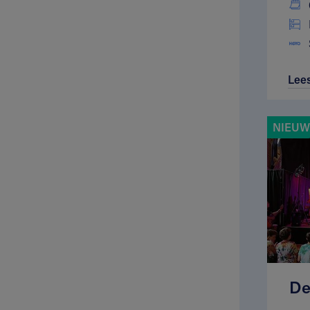
Lee
NIEUW
De