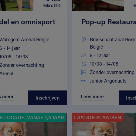
Helan: €140
He
del en omnisport
Pop-up Restaur
Waregem Arenal België
Brasschaat Zaal Born
België
6 - 14 jaar
8 - 12 jaar
10/08 - 14/08
10/08 - 14/08
Zonder overnachting
Zonder overnachting
Arenal
Junior Argonauts
s meer
Lees meer
Inschrijven
Insc
 LOCATIE, VANAF 2,5 JAAR
LAATSTE PLAATSEN