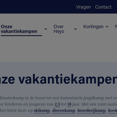
Vragen
Contact
Onze
Over
Kortingen
vakantiekampen
Heyo
Subm
Submenu voor Onze vakantiekampen
Submenu voor Over H
ze vakantiekampe
kleuterkamp in de buurt tot een buitenlands jeugdkamp met ove
or kinderen en jongeren van
2,5
tot
18
jaar. Met een ruim aanb
j het liefst doet: op
skikamp
,
dierenkamp
,
boerderijkamp
,
koo