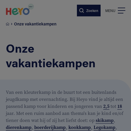
Naar hoofdinhoud springen
Zoeken
MENU
Onze vakantiekampen
Onze
vakantiekampen
Van een kleuterkamp in de buurt tot een buitenlands
jeugdkamp met overnachting. Bij Heyo vind je altijd een
passend kamp voor kinderen en jongeren van
2,5
tot
18
jaar. Met een ruim aanbod aan thema's kan je kind en/of
tiener doen wat hij of zij het liefst doet: op
skikamp
,
dierenkamp
,
boerderijkamp
,
kookkamp
,
Legokamp
,