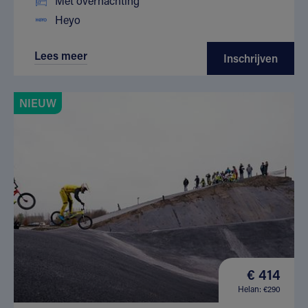
Met overnachting
Heyo
Lees meer
Inschrijven
NIEUW
€ 414
Helan: €290