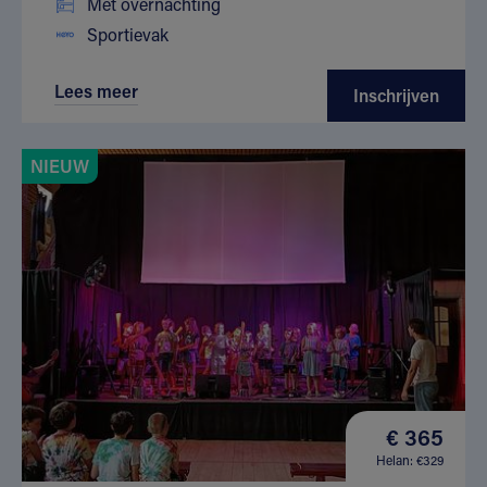
Met overnachting
Sportievak
Lees meer
Inschrijven
NIEUW
€ 365
Helan: €329