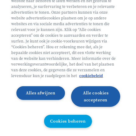
website naar behoren te laten werken en het gebruik te
€ 160
analyseren, je surfervaring te verbeteren en je relevante
advertenties te tonen. Onze partners kunnen via onze
Helan: €128
website advertentiecookies plaatsen om je op andere
websites en via sociale media advertenties te tonen die
Mini ontdekkers
relevant voor je kunnen zijn. Klik op “Alle cookies
accepteren” om de cookies te aanvaarden en verder te
surfen. Je kunt ook je cookie-voorkeuren wijzigen via
Beernem België
“Cookies beheren”. Hou er rekening mee dat, als je
bepaalde cookies niet accepteert, dit een vlotte werking
2 - 5 jaar
van de website kan verhinderen. Meer informatie over de
10/08 - 14/08
verwerkingsverantwoordelijke, het doel van het plaatsen
van deze cookies, de gegevens die ze verzamelen en
Zonder overnachting
levensduur kun je raadplegen in het
cookiebeleid
Heyo
Alles afwijzen
Alle cookies
Lees meer
Inschrijven
accepteren
VANAF 2,5 JAAR
Cookies beheren