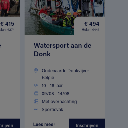
€ 415
€ 494
elan: €374
Helan: €445
e
Watersport aan de
Donk
Oudenaarde Donkvijver
België
10 - 16 jaar
09/08 - 14/08
Met overnachting
Sportievak
Lees meer
hrijven
Inschrijven