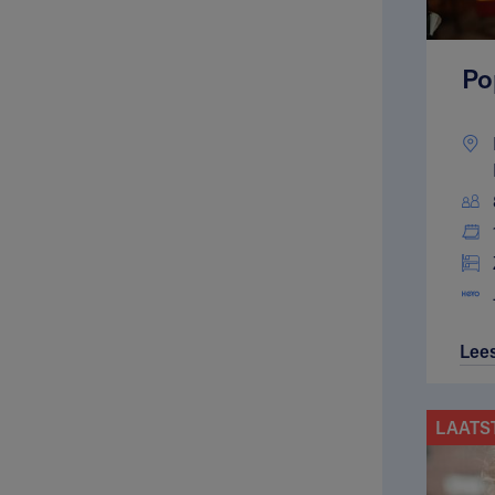
Po
Lee
LAATS