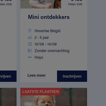
elan: €128
Helan: €128
Mini ontdekkers
Heverlee België
2 - 5 jaar
10/08 - 14/08
Zonder overnachting
Heyo
Lees meer
hrijven
Inschrijven
LAATSTE PLAATSEN