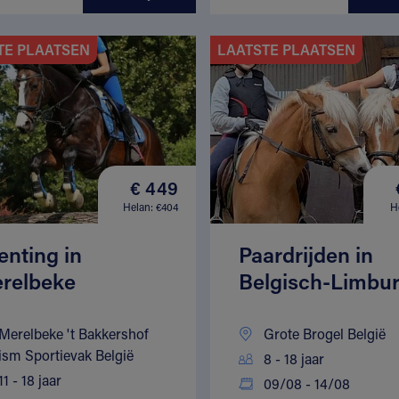
TE PLAATSEN
LAATSTE PLAATSEN
€ 449
Helan: €404
H
enting in
Paardrijden in
relbeke
Belgisch-Limbu
Merelbeke 't Bakkershof
Grote Brogel België
ism Sportievak België
8 - 18 jaar
11 - 18 jaar
09/08 - 14/08