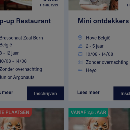
Helan: €293
H
p-up Restaurant
Mini ontdekkers
Brasschaat Zaal Born
Hove België
België
2 - 5 jaar
8 - 12 jaar
10/08 - 14/08
10/08 - 14/08
Zonder overnachting
Zonder overnachting
Heyo
Junior Argonauts
s meer
Lees meer
Inschrijven
Insc
TE PLAATSEN
VANAF 2,5 JAAR