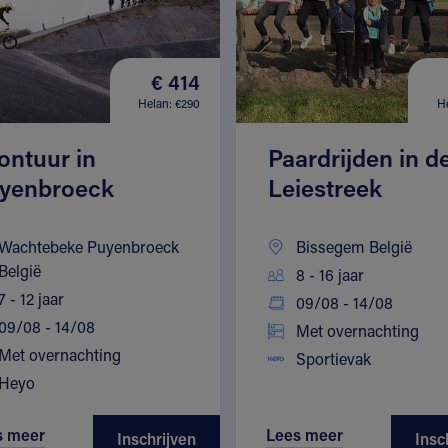
€ 414
Helan: €290
H
ontuur in
Paardrijden in d
yenbroeck
Leiestreek
Wachtebeke Puyenbroeck
Bissegem België
België
8 - 16 jaar
7 - 12 jaar
09/08 - 14/08
09/08 - 14/08
Met overnachting
Met overnachting
Sportievak
Heyo
s meer
Lees meer
Inschrijven
Insc