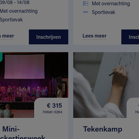
09/08 - 14/08
Met overnachting
Met overnachting
Sportievak
Sportievak
s meer
Lees meer
Inschrijven
Insc
€ 315
Helan: €284
He
 Mini-
Tekenkamp
ckertjesweek