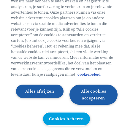
website naar behoren te laten werken en het gebruik te
analyseren, je surfervaring te verbeteren en je relevante
advertenties te tonen. Onze partners kunnen via onze
website advertentiecookies plaatsen om je op andere
websites en via sociale media advertenties te tonen die
relevant voor je kunnen zijn. Klik op “Alle cookies
Volg ons op
accepteren” om de cookies te aanvaarden en verder te
surfen. Je kunt ook je cookie-voorkeuren wijzigen via
“Cookies beheren”. Hou er rekening mee dat, als je
bepaalde cookies niet accepteert, dit een vlotte werking
Volg onze Facebook pagina
Volg onze Instagram pagina
Volg onze LinkedIn pagina
Volg onze TikTok pagina
van de website kan verhinderen. Meer informatie over de
verwerkingsverantwoordelijke, het doel van het plaatsen
Partner van
Helan
van deze cookies, de gegevens die ze verzamelen en
levensduur kun je raadplegen in het
cookiebeleid
© 2026 Heyo Vakantiekampen
Privacy Policy
Toegankelijkheidsverklaring ↗
Cookie policy
Alles afwijzen
Alle cookies
Algemene voorwaarden
Integriteitsbeleid
accepteren
Schoolvakanties 2026
Illustraties van Freepik
Cookies beheren
Cookies beheren
All links directory
WEBSITE DOOR