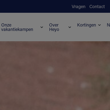
Vragen
Contact
Onze
Over
Kortingen
N
vakantiekampen
Heyo
Subme
Submenu voor Onze vakantiekampen
Submenu voor Over H