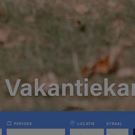
 Vakantiek
PERIODE
LOCATIE
STRAAL