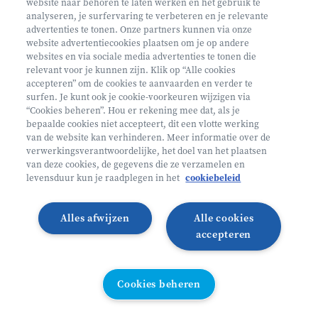
website naar behoren te laten werken en het gebruik te
analyseren, je surfervaring te verbeteren en je relevante
advertenties te tonen. Onze partners kunnen via onze
website advertentiecookies plaatsen om je op andere
websites en via sociale media advertenties te tonen die
relevant voor je kunnen zijn. Klik op “Alle cookies
Volg ons op
accepteren” om de cookies te aanvaarden en verder te
surfen. Je kunt ook je cookie-voorkeuren wijzigen via
“Cookies beheren”. Hou er rekening mee dat, als je
bepaalde cookies niet accepteert, dit een vlotte werking
Volg onze Facebook pagina
Volg onze Instagram pagina
Volg onze LinkedIn pagina
Volg onze TikTok pagina
van de website kan verhinderen. Meer informatie over de
verwerkingsverantwoordelijke, het doel van het plaatsen
Partner van
Helan
van deze cookies, de gegevens die ze verzamelen en
levensduur kun je raadplegen in het
cookiebeleid
© 2026 Heyo Vakantiekampen
Privacy Policy
Toegankelijkheidsverklaring ↗
Cookie policy
Alles afwijzen
Alle cookies
Algemene voorwaarden
Integriteitsbeleid
accepteren
Schoolvakanties 2026
Illustraties van Freepik
Cookies beheren
Cookies beheren
All links directory
WEBSITE DOOR