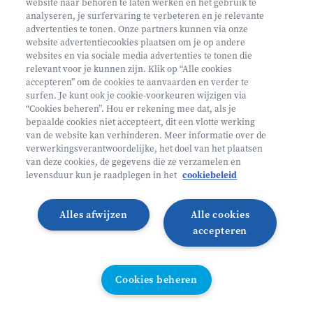
website naar behoren te laten werken en het gebruik te
analyseren, je surfervaring te verbeteren en je relevante
advertenties te tonen. Onze partners kunnen via onze
website advertentiecookies plaatsen om je op andere
websites en via sociale media advertenties te tonen die
relevant voor je kunnen zijn. Klik op “Alle cookies
Volg ons op
accepteren” om de cookies te aanvaarden en verder te
surfen. Je kunt ook je cookie-voorkeuren wijzigen via
“Cookies beheren”. Hou er rekening mee dat, als je
bepaalde cookies niet accepteert, dit een vlotte werking
Volg onze Facebook pagina
Volg onze Instagram pagina
Volg onze LinkedIn pagina
Volg onze TikTok pagina
van de website kan verhinderen. Meer informatie over de
verwerkingsverantwoordelijke, het doel van het plaatsen
Partner van
Helan
van deze cookies, de gegevens die ze verzamelen en
levensduur kun je raadplegen in het
cookiebeleid
© 2026 Heyo Vakantiekampen
Privacy Policy
Toegankelijkheidsverklaring ↗
Cookie policy
Alles afwijzen
Alle cookies
Algemene voorwaarden
Integriteitsbeleid
accepteren
Schoolvakanties 2026
Illustraties van Freepik
Cookies beheren
Cookies beheren
All links directory
WEBSITE DOOR