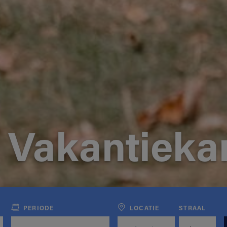
 Vakantiek
PERIODE
LOCATIE
STRAAL