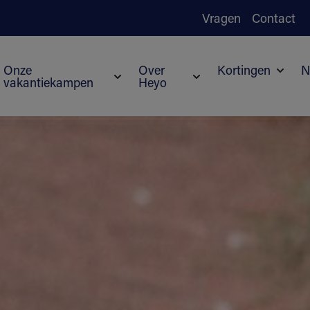
Vragen
Contact
Onze
Over
Kortingen
N
vakantiekampen
Heyo
Subme
Submenu voor Onze vakantiekampen
Submenu voor Over H