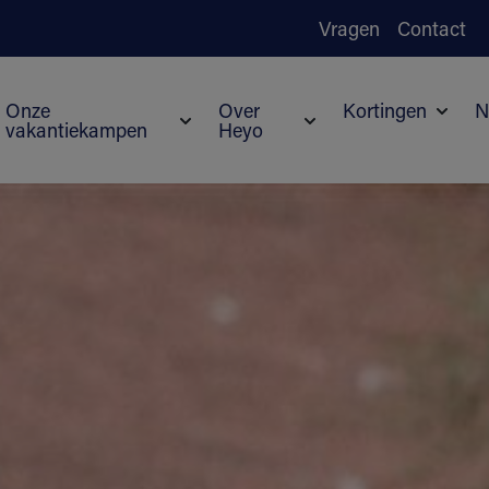
Vragen
Contact
Onze
Over
Kortingen
N
vakantiekampen
Heyo
Subme
Submenu voor Onze vakantiekampen
Submenu voor Over H