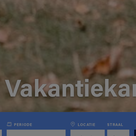
 Vakantiek
PERIODE
LOCATIE
STRAAL