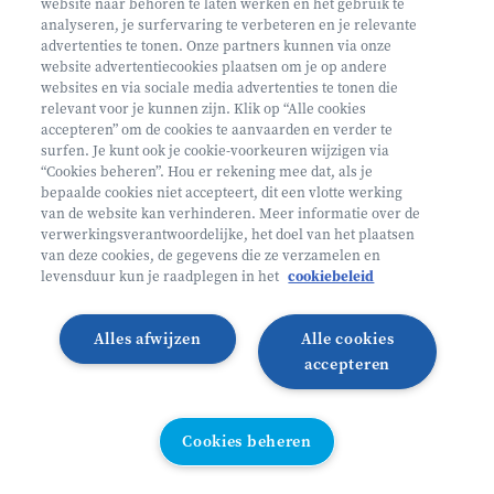
website naar behoren te laten werken en het gebruik te
analyseren, je surfervaring te verbeteren en je relevante
advertenties te tonen. Onze partners kunnen via onze
website advertentiecookies plaatsen om je op andere
websites en via sociale media advertenties te tonen die
relevant voor je kunnen zijn. Klik op “Alle cookies
Volg ons op
accepteren” om de cookies te aanvaarden en verder te
surfen. Je kunt ook je cookie-voorkeuren wijzigen via
“Cookies beheren”. Hou er rekening mee dat, als je
bepaalde cookies niet accepteert, dit een vlotte werking
Volg onze Facebook pagina
Volg onze Instagram pagina
Volg onze LinkedIn pagina
Volg onze TikTok pagina
van de website kan verhinderen. Meer informatie over de
verwerkingsverantwoordelijke, het doel van het plaatsen
Partner van
Helan
van deze cookies, de gegevens die ze verzamelen en
levensduur kun je raadplegen in het
cookiebeleid
© 2026 Heyo Vakantiekampen
Privacy Policy
Toegankelijkheidsverklaring ↗
Cookie policy
Alles afwijzen
Alle cookies
Algemene voorwaarden
Integriteitsbeleid
accepteren
Schoolvakanties 2026
Illustraties van Freepik
Cookies beheren
Cookies beheren
All links directory
WEBSITE DOOR