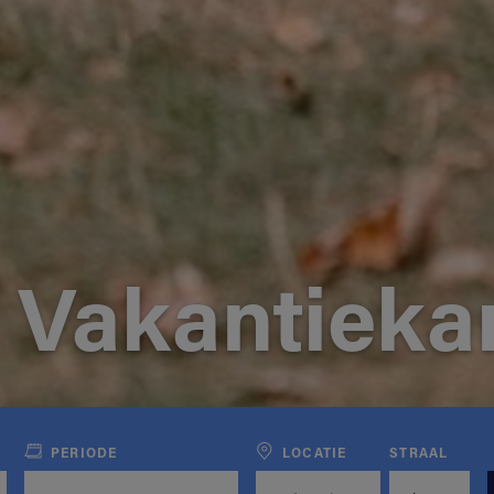
 Vakantiek
PERIODE
LOCATIE
STRAAL