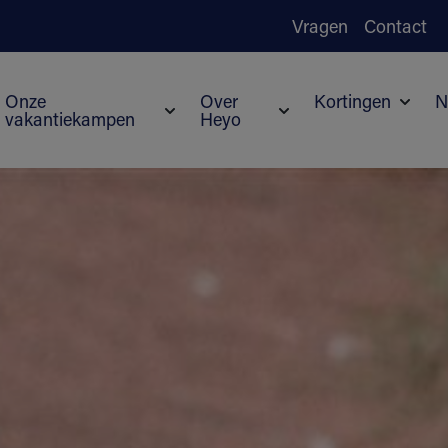
Vragen
Contact
Onze
Over
Kortingen
N
vakantiekampen
Heyo
Subme
Submenu voor Onze vakantiekampen
Submenu voor Over H