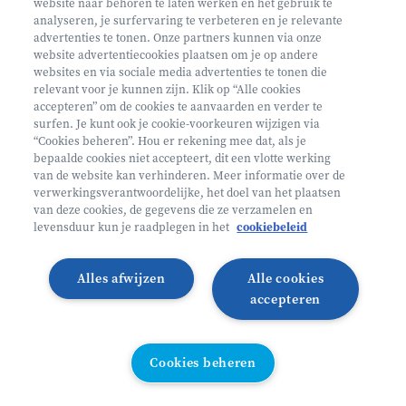
website naar behoren te laten werken en het gebruik te
analyseren, je surfervaring te verbeteren en je relevante
advertenties te tonen. Onze partners kunnen via onze
website advertentiecookies plaatsen om je op andere
websites en via sociale media advertenties te tonen die
relevant voor je kunnen zijn. Klik op “Alle cookies
Volg ons op
accepteren” om de cookies te aanvaarden en verder te
surfen. Je kunt ook je cookie-voorkeuren wijzigen via
“Cookies beheren”. Hou er rekening mee dat, als je
bepaalde cookies niet accepteert, dit een vlotte werking
Volg onze Facebook pagina
Volg onze Instagram pagina
Volg onze LinkedIn pagina
Volg onze TikTok pagina
van de website kan verhinderen. Meer informatie over de
verwerkingsverantwoordelijke, het doel van het plaatsen
Partner van
Helan
van deze cookies, de gegevens die ze verzamelen en
levensduur kun je raadplegen in het
cookiebeleid
© 2026 Heyo Vakantiekampen
Privacy Policy
Toegankelijkheidsverklaring ↗
Cookie policy
Alles afwijzen
Alle cookies
Algemene voorwaarden
Integriteitsbeleid
accepteren
Schoolvakanties 2026
Illustraties van Freepik
Cookies beheren
Cookies beheren
All links directory
WEBSITE DOOR