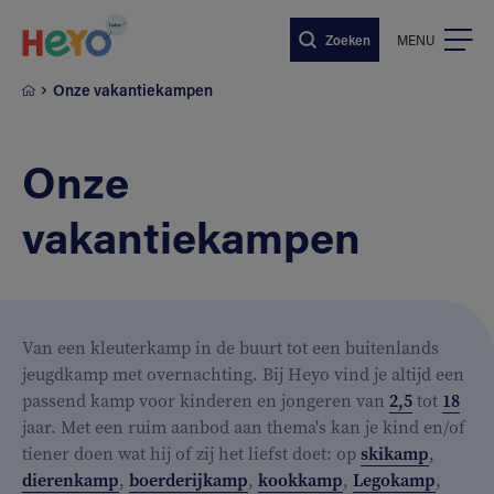
Naar hoofdinhoud springen
Zoeken
MENU
Onze vakantiekampen
Onze
vakantiekampen
Van een kleuterkamp in de buurt tot een buitenlands
jeugdkamp met overnachting. Bij Heyo vind je altijd een
passend kamp voor kinderen en jongeren van
2,5
tot
18
jaar. Met een ruim aanbod aan thema's kan je kind en/of
tiener doen wat hij of zij het liefst doet: op
skikamp
,
dierenkamp
,
boerderijkamp
,
kookkamp
,
Legokamp
,