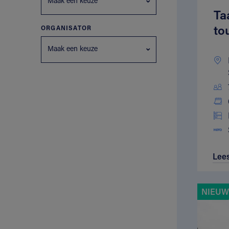
Maak een keuze
Ta
to
ORGANISATOR
Maak een keuze
Lee
NIEUW