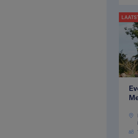
LAATS
Ev
Me