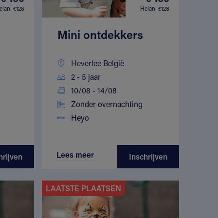
elan: €128
Helan: €128
Mini ontdekkers
Heverlee België
2 - 5 jaar
10/08 - 14/08
Zonder overnachting
Heyo
Lees meer
hrijven
Inschrijven
LAATSTE PLAATSEN