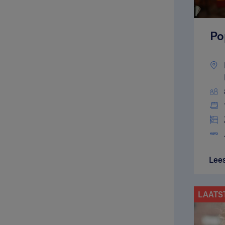
Po
Lee
LAATS