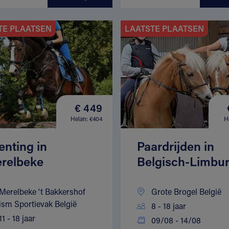
TE PLAATSEN
LAATSTE PLAATSEN
€ 449
Helan: €404
H
enting in
Paardrijden in
relbeke
Belgisch-Limbu
Merelbeke 't Bakkershof
Grote Brogel België
ism Sportievak België
8 - 18 jaar
11 - 18 jaar
09/08 - 14/08