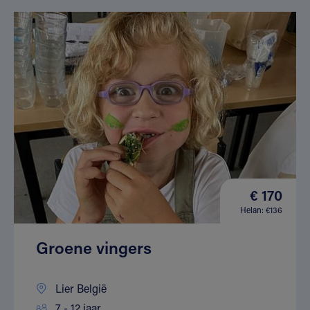
€ 170
Helan: €136
Groene vingers
Lier België
7 - 12 jaar