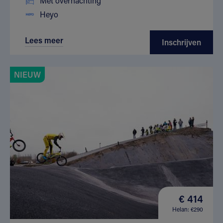
Met overnachting
Heyo
Lees meer
Inschrijven
NIEUW
€ 414
Helan: €290