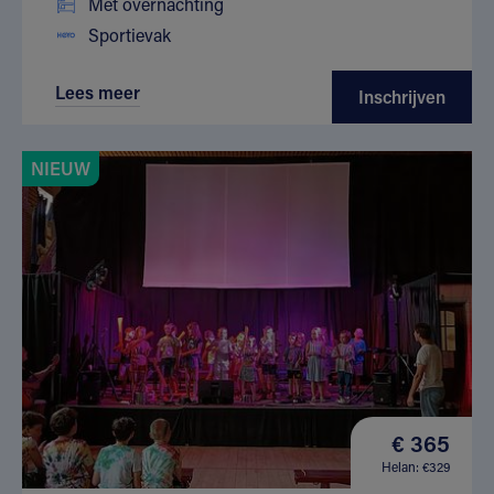
Met overnachting
Sportievak
Lees meer
Inschrijven
NIEUW
€ 365
Helan: €329