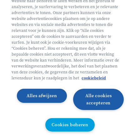
website naar behoren te laten werken en het gebruik te
€ 160
analyseren, je surfervaring te verbeteren en je relevante
advertenties te tonen. Onze partners kunnen via onze
Helan: €128
website advertentiecookies plaatsen om je op andere
websites en via sociale media advertenties te tonen die
Mini ontdekkers
relevant voor je kunnen zijn. Klik op “Alle cookies
accepteren” om de cookies te aanvaarden en verder te
surfen. Je kunt ook je cookie-voorkeuren wijzigen via
Oosterzele België
“Cookies beheren”. Hou er rekening mee dat, als je
bepaalde cookies niet accepteert, dit een vlotte werking
2 - 5 jaar
van de website kan verhinderen. Meer informatie over de
10/08 - 14/08
verwerkingsverantwoordelijke, het doel van het plaatsen
van deze cookies, de gegevens die ze verzamelen en
Zonder overnachting
levensduur kun je raadplegen in het
cookiebeleid
Heyo
Alles afwijzen
Alle cookies
Lees meer
Inschrijven
accepteren
LAATSTE PLAATSEN
Cookies beheren