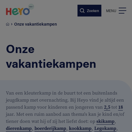
Naar hoofdinhoud springen
Zoeken
MENU
Onze vakantiekampen
Onze
vakantiekampen
Van een kleuterkamp in de buurt tot een buitenlands
jeugdkamp met overnachting. Bij Heyo vind je altijd een
passend kamp voor kinderen en jongeren van
2,5
tot
18
jaar. Met een ruim aanbod aan thema's kan je kind en/of
tiener doen wat hij of zij het liefst doet: op
skikamp
,
dierenkamp
,
boerderijkamp
,
kookkamp
,
Legokamp
,