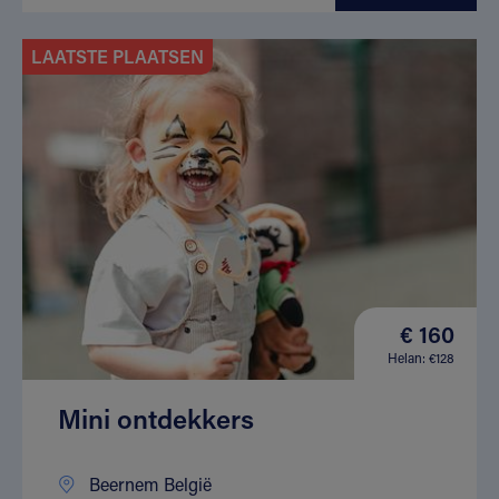
LAATSTE PLAATSEN
€ 160
Helan: €128
Mini ontdekkers
Beernem België