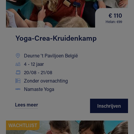
€ 110
Helan: €99
Yoga-Crea-Kruidenkamp
Deurne 't Paviljoen België
4 - 12 jaar
20/08 - 21/08
Zonder overnachting
Namaste Yoga
Lees meer
Inschrijven
WACHTLIJST