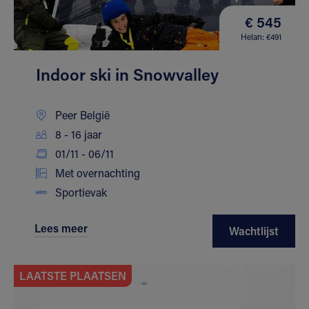
€ 545
Helan: €491
Indoor ski in Snowvalley
Peer België
8 - 16 jaar
01/11 - 06/11
Met overnachting
Sportievak
Lees meer
Wachtlijst
LAATSTE PLAATSEN