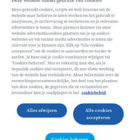
Deze website maakt gebruik van cookies
Schrijf je in op onze nieuwsbrief
Heyo gebruikt cookies, scripts en web beacons om de
website naar behoren te laten werken en het gebruik te
analyseren, je surfervaring te verbeteren en je relevante
advertenties te tonen. Onze partners kunnen via onze
website advertentiecookies plaatsen om je op andere
websites en via sociale media advertenties te tonen die
relevant voor je kunnen zijn. Klik op “Alle cookies
Volg ons op
accepteren” om de cookies te aanvaarden en verder te
surfen. Je kunt ook je cookie-voorkeuren wijzigen via
“Cookies beheren”. Hou er rekening mee dat, als je
bepaalde cookies niet accepteert, dit een vlotte werking
Volg onze Facebook pagina
Volg onze Instagram pagina
Volg onze LinkedIn pagina
Volg onze TikTok pagina
van de website kan verhinderen. Meer informatie over de
verwerkingsverantwoordelijke, het doel van het plaatsen
Partner van
Helan
van deze cookies, de gegevens die ze verzamelen en
levensduur kun je raadplegen in het
cookiebeleid
© 2026 Heyo Vakantiekampen
Privacy Policy
Toegankelijkheidsverklaring ↗
Cookie policy
Alles afwijzen
Alle cookies
Algemene voorwaarden
Integriteitsbeleid
accepteren
Schoolvakanties 2026
Illustraties van Freepik
Cookies beheren
Cookies beheren