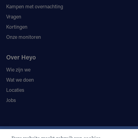
Kampen met overnachting
Vragen
Kortingen
Onze monitoren
Over Heyo
Wie zijn we
Wat we doen
Locaties
Jobs