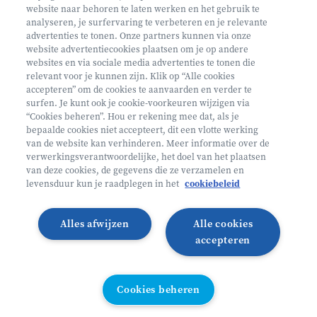
website naar behoren te laten werken en het gebruik te
analyseren, je surfervaring te verbeteren en je relevante
advertenties te tonen. Onze partners kunnen via onze
website advertentiecookies plaatsen om je op andere
websites en via sociale media advertenties te tonen die
relevant voor je kunnen zijn. Klik op “Alle cookies
Volg ons op
accepteren” om de cookies te aanvaarden en verder te
surfen. Je kunt ook je cookie-voorkeuren wijzigen via
“Cookies beheren”. Hou er rekening mee dat, als je
bepaalde cookies niet accepteert, dit een vlotte werking
Volg onze Facebook pagina
Volg onze Instagram pagina
Volg onze LinkedIn pagina
Volg onze TikTok pagina
van de website kan verhinderen. Meer informatie over de
verwerkingsverantwoordelijke, het doel van het plaatsen
Partner van
Helan
van deze cookies, de gegevens die ze verzamelen en
levensduur kun je raadplegen in het
cookiebeleid
© 2026 Heyo Vakantiekampen
Privacy Policy
Toegankelijkheidsverklaring ↗
Cookie policy
Alles afwijzen
Alle cookies
Algemene voorwaarden
Integriteitsbeleid
accepteren
Schoolvakanties 2026
Illustraties van Freepik
Cookies beheren
Cookies beheren
All links directory
WEBSITE DOOR