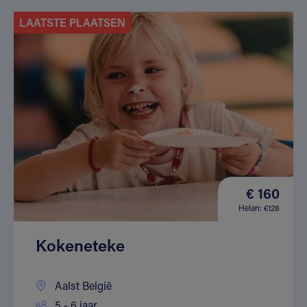
LAATSTE PLAATSEN
€ 160
Helan: €128
Kokeneteke
Aalst België
5 - 6 jaar