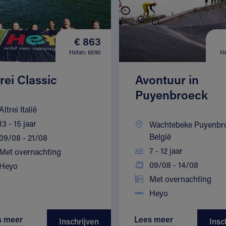
€ 863
Helan: €690
He
trei Classic
Avontuur in
Puyenbroeck
Altrei Italië
13 - 15 jaar
Wachtebeke Puyenbr
België
09/08 - 21/08
7 - 12 jaar
Met overnachting
09/08 - 14/08
Heyo
Met overnachting
Heyo
s meer
Lees meer
Inschrijven
Insc