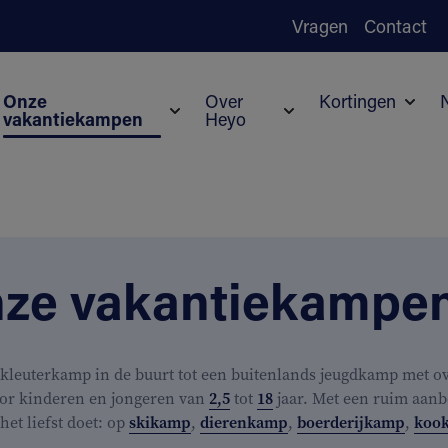
Vragen
Contact
Onze
Over
Kortingen
vakantiekampen
Heyo
Subm
Submenu voor Onze vakantiekampen
Submenu voor Over H
ze vakantiekampe
kleuterkamp in de buurt tot een buitenlands jeugdkamp met ove
or kinderen en jongeren van
2,5
tot
18
jaar. Met een ruim aanb
j het liefst doet: op
skikamp
,
dierenkamp
,
boerderijkamp
,
koo