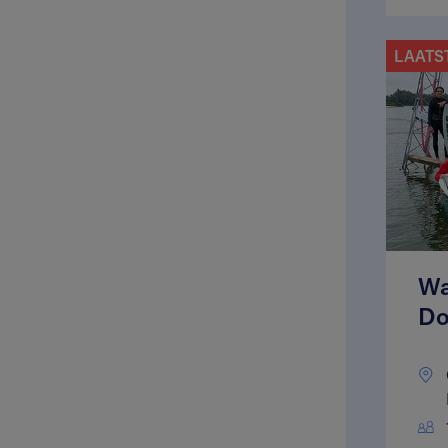
LAATS
Wa
Do