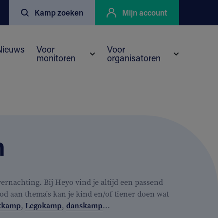
Kamp zoeken
Mijn account
Nieuws
Voor
Voor
monitoren
organisatoren
enu voor Kortingen
eyo
Submenu voor Voor monitoren
Submenu vo
n
rnachting. Bij Heyo vind je altijd een passend
od aan thema's kan je kind en/of tiener doen wat
kkamp
,
Legokamp
,
danskamp
...