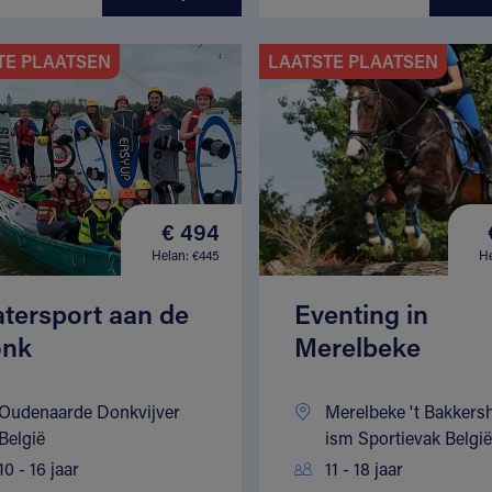
TE PLAATSEN
LAATSTE PLAATSEN
€ 494
Helan: €445
He
tersport aan de
Eventing in
nk
Merelbeke
Oudenaarde Donkvijver
Merelbeke 't Bakkers
België
ism Sportievak België
10 - 16 jaar
11 - 18 jaar