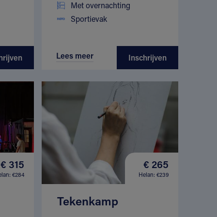
Met overnachting
Sportievak
Lees meer
hrijven
Inschrijven
€ 315
€ 265
lan: €284
Helan: €239
Tekenkamp