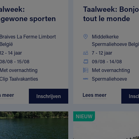
alweek:
Taalweek: Bonjo
gewone sporten
tout le monde
Braives La Ferme Limbort
Middelkerke
België
Spermaliehoeve Belg
12 - 14 jaar
7 - 12 jaar
08/08 - 15/08
09/08 - 14/08
Met overnachting
Met overnachting
Clip Taalvakanties
Spermaliehoeve
s meer
Lees meer
Inschrijven
Insc
NIEUW