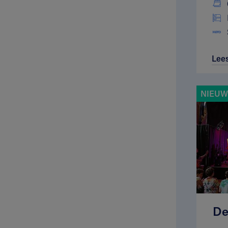
Lee
NIEUW
De