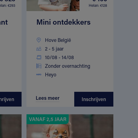
lan: €293
Helan: €128
ant
Mini ontdekkers
Hove België
2 - 5 jaar
10/08 - 14/08
Zonder overnachting
Heyo
Lees meer
hrijven
Inschrijven
VANAF 2,5 JAAR