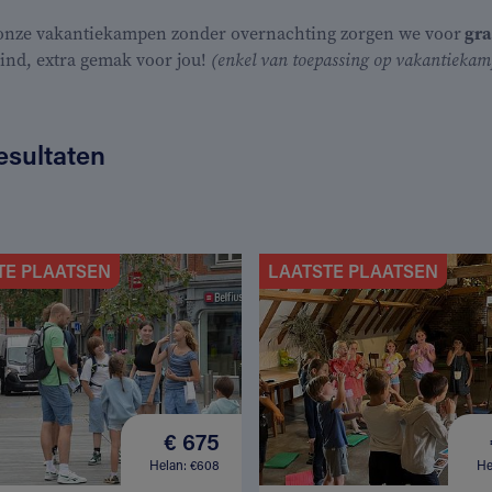
 onze vakantiekampen zonder overnachting zorgen we voor
gra
kind, extra gemak voor jou!
(enkel van toepassing op vakantiekamp
esultaten
TE PLAATSEN
LAATSTE PLAATSEN
€ 675
Helan: €608
He