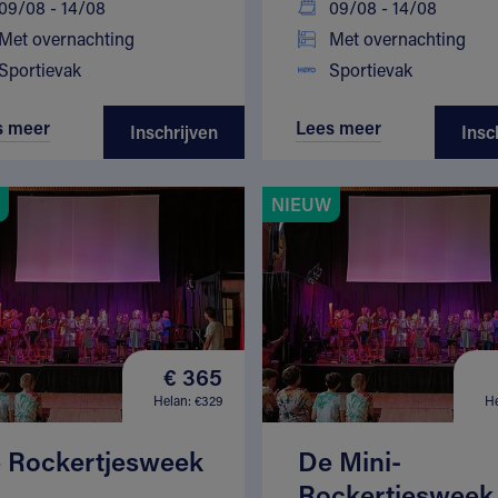
09/08 - 14/08
09/08 - 14/08
Met overnachting
Met overnachting
Sportievak
Sportievak
s meer
Lees meer
Inschrijven
Insc
NIEUW
€ 365
Helan: €329
He
 Rockertjesweek
De Mini-
Rockertjesweek