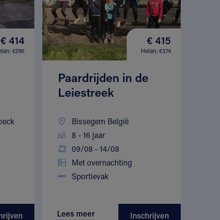
€ 414
€ 415
lan: €290
Helan: €374
Paardrijden in de
Leiestreek
oeck
Bissegem België
8 - 16 jaar
09/08 - 14/08
Met overnachting
Sportievak
Lees meer
hrijven
Inschrijven