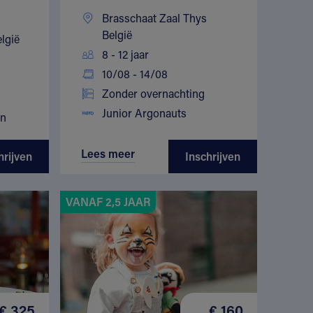
Brasschaat Zaal Thys
België
lgië
8 - 12 jaar
10/08 - 14/08
Zonder overnachting
Junior Argonauts
en
Lees meer
hrijven
Inschrijven
VANAF 2,5 JAAR
€ 325
€ 160