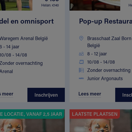
Helan: €140
He
del en omnisport
Pop-up Restaur
Waregem Arenal België
Brasschaat Zaal Born
België
6 - 14 jaar
8 - 12 jaar
10/08 - 14/08
10/08 - 14/08
Zonder overnachting
Zonder overnachting
Arenal
Junior Argonauts
s meer
Lees meer
Inschrijven
Insc
 LOCATIE, VANAF 2,5 JAAR
LAATSTE PLAATSEN