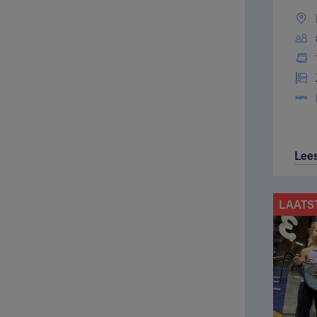
Lee
LAATS