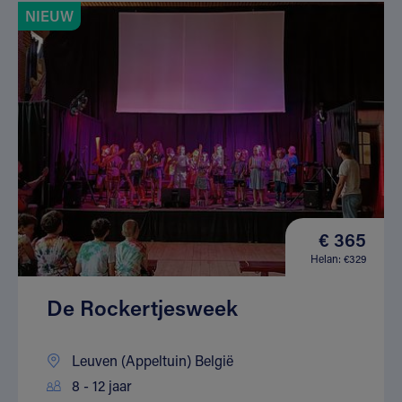
NIEUW
€ 365
Helan: €329
De Rockertjesweek
Leuven (Appeltuin) België
8 - 12 jaar